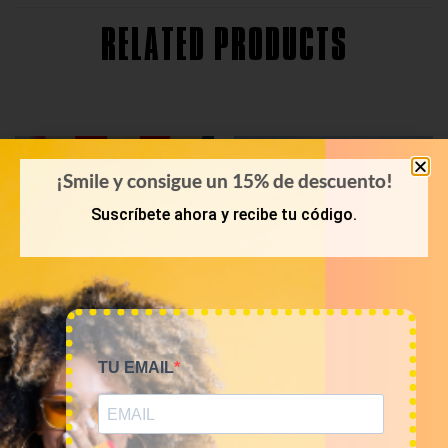
RELATED PRODUCTS
¡Smile y consigue un 15% de descuento!
Suscríbete ahora y recibe tu código.
TU EMAIL
PRIMAVERA-VERANO
KILOS
Bala 45 Kilos camisas
Mix de camisas franela
hawaianas 23€/kg
12€/kg