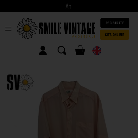
A
h
o
r
a
|
REGÍSTRATE
CITA ONLINE