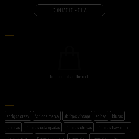
CONTACTO - CITA
CARRITO
No products in the cart.
ETIQUETAS
abrigos crazy
Abrigos marca
abrigos vintage
adidas
blusas
camisas
Camisas estampadas
Camisas etnicas
Camisas hawaianas
Camisas marca
Camisas vintage
camisetas
camisetas cartoons