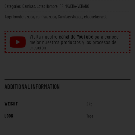
Categories:
Camisas
,
Lotes Hombre
,
PRIMAVERA-VERANO
Tags:
bombers seda
,
camisas seda
,
Camisas vintage
,
chaquetas seda
Visita nuestro
canal de YouTube
para conocer
mejor nuestros productos y los procesos de
creación
ADDITIONAL INFORMATION
WEIGHT
2 kg
LOOK
Tops