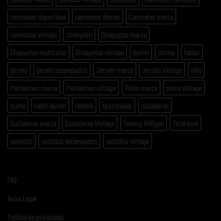
camisetas deportivas
camisetas disney
Camisetas marca
camisetas vintage
champion
Chaquetas marca
Chaquetas multicolor
Chaquetas vintage
denim
disney
faldas
jerséis
jerséis estampados
Jerséis marca
Jerséis vintage
nike
Pantalones marca
Pantalones vintage
Polos marca
polos vintage
puma
ralph lauren
reebok
sportswear
sudaderas
Sudaderas marca
Sudaderas Vintage
Tommy Hilfiger
Total look
vestidos
vestidos estampados
vestidos vintage
FAQ
Aviso Legal
Politica de privacidad