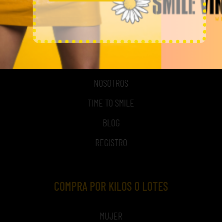
MI CUENTA
ACCESO A MI CUENTA
NOSOTROS
TIME TO SMILE
BLOG
REGISTRO
COMPRA POR KILOS O LOTES
MUJER