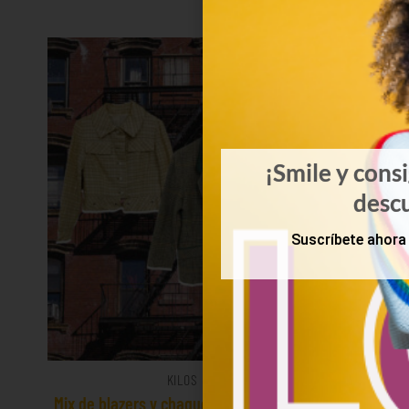
¡Smile y cons
desc
Suscríbete ahora 
KILOS
Mix de blazers y chaquetas americanas
Mix