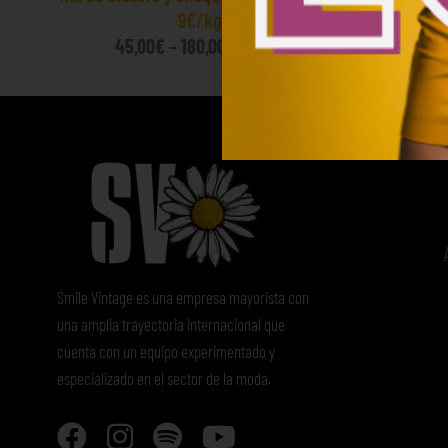
9€/kg
45
45,00
€
–
180,00
€
(sin IVA)
Smile Vintage es una empresa mayorista con
una amplia trayectoria internacional que
cuenta con un equipo experimentado y
especializado en el sector de la moda.