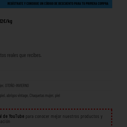
 12€/kg
tos reales que recibes.
jer
,
OTOÑO-INVIERNO
piel
,
abrigos vintage
,
Chaquetas mujer
,
piel
l de YouTube
para conocer mejor nuestros productos y
eación