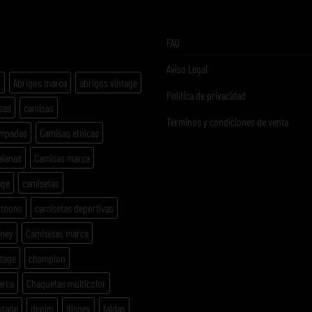
ETAS
FAQ
Aviso Legal
y
Abrigos marca
abrigos vintage
Politica de privacidad
sas
camisas
Términos y condiciones de venta
ampadas
Camisas etnicas
aianas
Camisas marca
age
camisetas
rtoons
camisetas deportivas
sney
Camisetas marca
ntage
champion
arca
Chaquetas multicolor
ntage
denim
disney
faldas