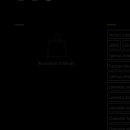
CARRITO
ETIQU
abrigos craz
adidas
blu
Camisas est
No products in the cart.
Camisas haw
Camisas vint
camisetas ca
camisetas di
camisetas vi
Chaquetas m
Chaquetas vi