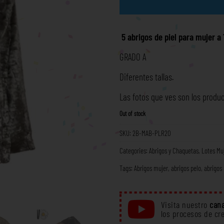
5 abrigos de piel para mujer a
GRADO A
Diferentes tallas.
Las fotos que ves son los produc
Out of stock
SKU:
2B-MAB-PLR20
Categories:
Abrigos y Chaquetas
,
Lotes Mu
Tags:
Abrigos mujer
,
abrigos pelo
,
abrigos 
Visita nuestro
cana
los procesos de cr