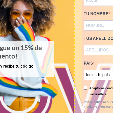
TU NOMBRE
TUS APELLID
igue un 15% de
uento!
PAIS
y recibe tu código.
Acepto las condi
newsletters.
Puede cancelar su s
KILOS
ABRIGOS Y CHAQUETA
mediante el enlace d
 prendas de piel 9€/kg
Mix abrigos vintage 7