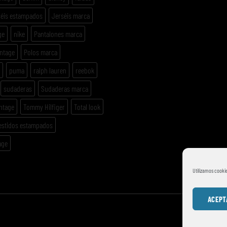
séis estampados
Jerséis marca
ge
nike
Pantalones marca
intage
Polos marca
puma
ralph lauren
reebok
sudaderas
Sudaderas marca
ntage
Tommy Hilfiger
Total look
estidos estampados
age
Utilizamos cookie
ACEPT