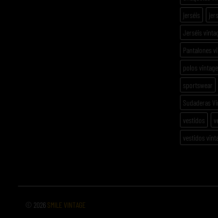
jerséis
jer
Jerséis vinta
Pantalones v
polos vintage
sportswear
Sudaderas Vi
vestidos
v
vestidos vint
© 2026
SMILE VINTAGE