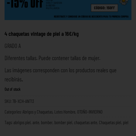
4 chaquetas vintage de piel a 16€/kg
GRADO A
Diferentes tallas. Puede contener tallas de mujer.
Las imágenes corresponden con los productos reales que
recibirás
.
Out of stock
SKU:
7B-XCH-ANT13
Categories:
Abrigos y Chaquetas
,
Lotes Hombre
,
OTOÑO-INVIERNO
Tags:
abrigos piel
,
ante
,
bomber
,
bomber piel
,
chaquetas ante
,
Chaquetas piel
,
piel