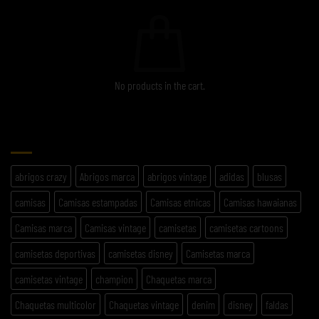
No products in the cart.
ETIQUETAS
abrigos crazy
Abrigos marca
abrigos vintage
adidas
blusas
camisas
Camisas estampadas
Camisas etnicas
Camisas hawaianas
Camisas marca
Camisas vintage
camisetas
camisetas cartoons
camisetas deportivas
camisetas disney
Camisetas marca
camisetas vintage
champion
Chaquetas marca
Chaquetas multicolor
Chaquetas vintage
denim
disney
faldas