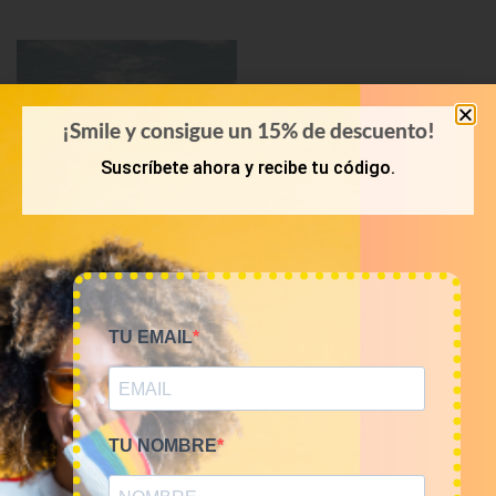
¡Smile y consigue un 15% de descuento!
Suscríbete ahora y recibe tu código.
KILOS
TU EMAIL
Mix prendas de piel 9€/kg
45,00
€
–
180,00
€
(sin IVA)
TU NOMBRE