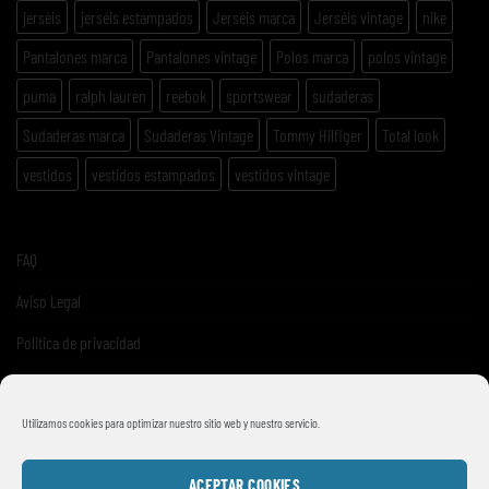
jerséis
jerséis estampados
Jerséis marca
Jerséis vintage
nike
Pantalones marca
Pantalones vintage
Polos marca
polos vintage
puma
ralph lauren
reebok
sportswear
sudaderas
Sudaderas marca
Sudaderas Vintage
Tommy Hilfiger
Total look
vestidos
vestidos estampados
vestidos vintage
FAQ
Aviso Legal
Politica de privacidad
Términos y condiciones de venta
Utilizamos cookies para optimizar nuestro sitio web y nuestro servicio.
ACEPTAR COOKIES