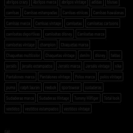
abrigos crazy
Abrigos marca
abrigos vintage
adidas
blusas
camisas
Camisas estampadas
Camisas etnicas
Camisas hawaianas
Camisas marca
Camisas vintage
camisetas
camisetas cartoons
camisetas deportivas
camisetas disney
Camisetas marca
camisetas vintage
champion
Chaquetas marca
Chaquetas multicolor
Chaquetas vintage
denim
disney
faldas
jerséis
jerséis estampados
Jerséis marca
Jerséis vintage
nike
Pantalones marca
Pantalones vintage
Polos marca
polos vintage
puma
ralph lauren
reebok
sportswear
sudaderas
Sudaderas marca
Sudaderas Vintage
Tommy Hilfiger
Total look
vestidos
vestidos estampados
vestidos vintage
FAQ