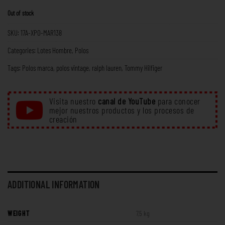
Out of stock
SKU:
17A-XPO-MAR138
Categories:
Lotes Hombre
,
Polos
Tags:
Polos marca
,
polos vintage
,
ralph lauren
,
Tommy Hilfiger
Visita nuestro
canal de YouTube
para conocer
mejor nuestros productos y los procesos de
creación
ADDITIONAL INFORMATION
WEIGHT
7,5 kg