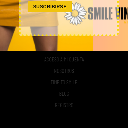
experimentado y especializado en el sector de la moda.
SUSCRIBIRSE
MI CUENTA
ACCESO A MI CUENTA
NOSOTROS
TIME TO SMILE
BLOG
REGISTRO