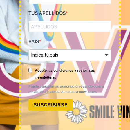
TUS APELLIDOS
PAIS
Smile Vintage es una empresa mayorista con una amplia
trayectoria internacional que cuenta con un equipo
experimentado y especializado en el sector de la moda.
Acepto las condiciones y recibir sus
newsletters.
Puede cancelar su suscripción cuando quiera
mediante el enlace de nuestra newsletter.
SUSCRIBIRSE
MI CUENTA
ACCESO A MI CUENTA