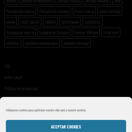
jerséis
jerséis estampados
Jerséis marca
Jerséis vintage
nike
Pantalones marca
Pantalones vintage
Polos marca
polos vintage
puma
ralph lauren
reebok
sportswear
sudaderas
Sudaderas marca
Sudaderas Vintage
Tommy Hilfiger
Total look
vestidos
vestidos estampados
vestidos vintage
FAQ
Aviso Legal
Politica de privacidad
Términos y condiciones de venta
Utilizamos cookies para optimizar nuestro sitio web y nuestro servicio.
ACEPTAR COOKIES