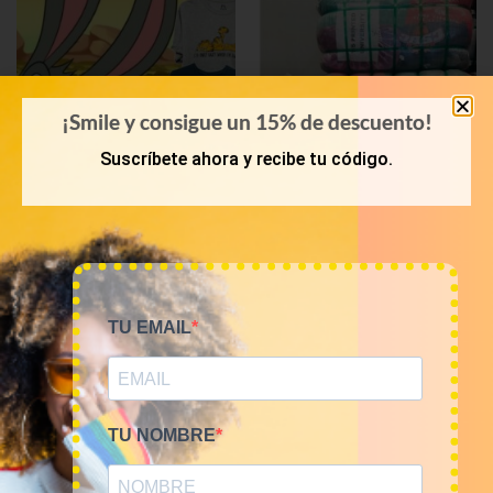
¡Smile y consigue un 15% de descuento!
Suscríbete ahora y recibe tu código.
KILOS
PRIMAVERA-VERANO
Mix camisetas Cartoons
Bala 45kg camisetas USA
TU EMAIL
9€/Kg
Sports 16€/kg
45,00
€
–
180,00
€
720,00
€
(sin IVA)
(sin IVA)
TU NOMBRE