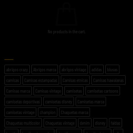
No products in the cart.
ETIQUETAS
abrigos crazy
Abrigos marca
abrigos vintage
adidas
blusas
camisas
Camisas estampadas
Camisas etnicas
Camisas hawaianas
Camisas marca
Camisas vintage
camisetas
camisetas cartoons
camisetas deportivas
camisetas disney
Camisetas marca
camisetas vintage
champion
Chaquetas marca
Chaquetas multicolor
Chaquetas vintage
denim
disney
faldas