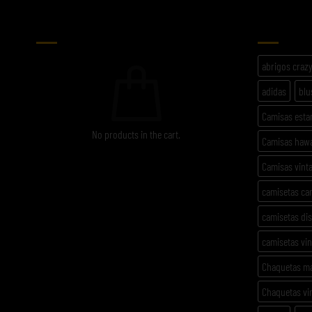
CARRITO
ETIQU
abrigos craz
adidas
blu
Camisas est
No products in the cart.
Camisas haw
Camisas vint
camisetas ca
camisetas di
camisetas vi
Chaquetas m
Chaquetas vi