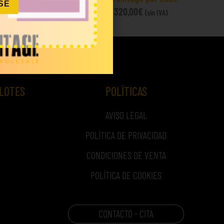
SE
80,00
€
–
320,00
€
IVA)
(sin IVA)
 LOTES
POLÍTICAS
AVISO LEGAL
POLÍTICA DE PRIVACIDAD
CONDICIONES DE VENTA
POLÍTICA DE COOKIES
CONTACTO - CITA