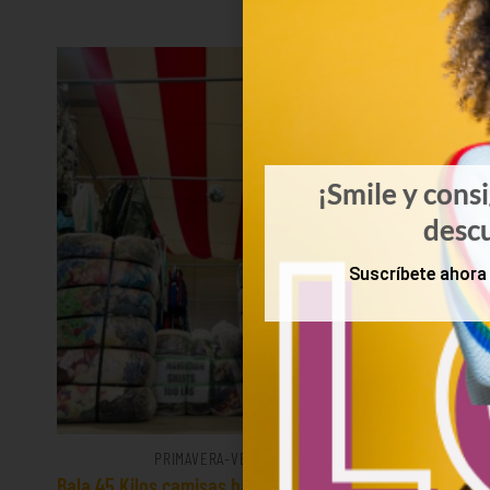
¡Smile y cons
desc
Suscríbete ahora 
PRIMAVERA-VERANO
Bala 45 Kilos camisas hawaianas 23€/kg
Mix d