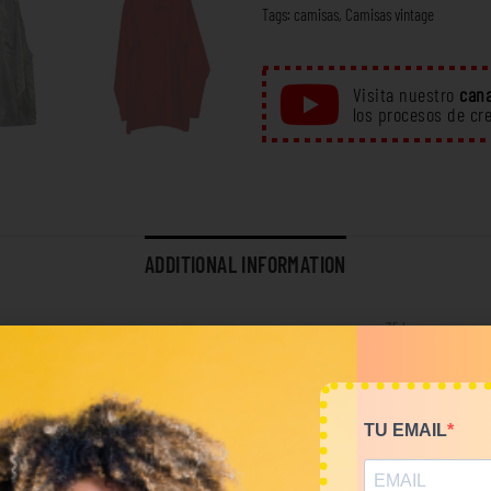
Tags:
camisas
,
Camisas vintage
Visita nuestro
cana
los procesos de cr
ADDITIONAL INFORMATION
7,5 kg
RELATED PRODUCTS
TU EMAIL