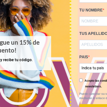
TU NOMBRE
TUS APELLID
igue un 15% de
uento!
PAIS
y recibe tu código.
Acepto las condi
newsletters.
Puede cancelar su s
mediante el enlace d
KILOS
PRIMAVERA-VERANO
e camisas franela 12€/kg
Mix blusas vintage 9