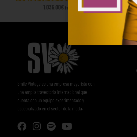
1.035,00
€
60
(sin IVA)
Smile Vintage es una empresa mayorista con
una amplia trayectoria internacional que
cuenta con un equipo experimentado y
especializado en el sector de la moda.