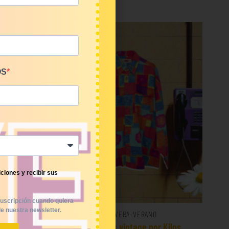
OS
ciones y recibir sus
uscripción cuando quiera
e nuestra newsletter.
PRIMAVERA-VERANO
€/Kg
Mix camisas vintage por Kilos