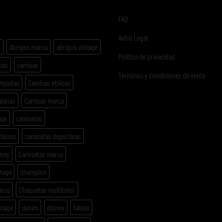
ETAS
FAQ
Aviso Legal
y
Abrigos marca
abrigos vintage
Politica de privacidad
sas
camisas
Términos y condiciones de venta
ampadas
Camisas etnicas
aianas
Camisas marca
age
camisetas
rtoons
camisetas deportivas
sney
Camisetas marca
ntage
champion
arca
Chaquetas multicolor
ntage
denim
disney
faldas