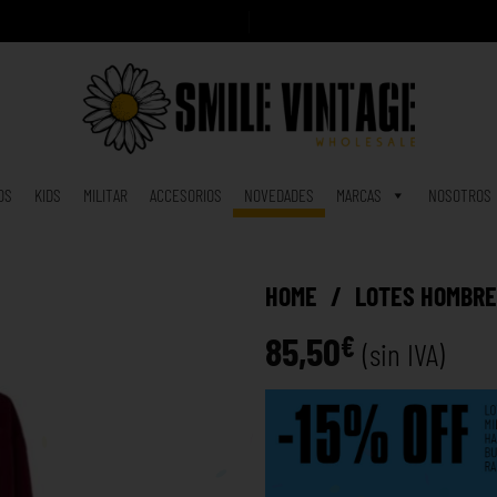
A
h
o
r
a
|
OS
KIDS
MILITAR
ACCESORIOS
NOVEDADES
MARCAS
NOSOTROS
HOME
/
LOTES HOMBR
85,50
€
(sin IVA)