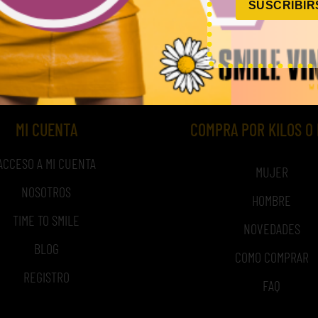
SUSCRIBIR
,00
€
–
240,00
€
45,00
€
–
180,00
€
(sin IVA)
(sin 
MI CUENTA
COMPRA POR KILOS O
ACCESO A MI CUENTA
MUJER
NOSOTROS
HOMBRE
TIME TO SMILE
NOVEDADES
BLOG
COMO COMPRAR
REGISTRO
FAQ