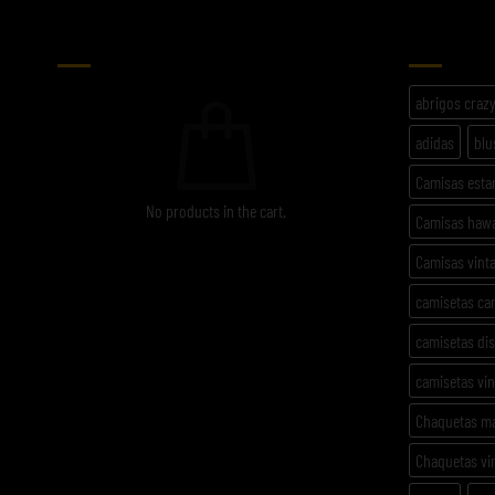
CARRITO
ETIQU
abrigos craz
adidas
blu
Camisas est
No products in the cart.
Camisas haw
Camisas vint
camisetas ca
camisetas di
camisetas vi
Chaquetas m
Chaquetas vi