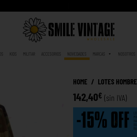
A
h
o
r
a
|
OS
KIDS
MILITAR
ACCESORIOS
NOVEDADES
MARCAS
NOSOTROS
HOME
/
LOTES HOMBR
142,40
€
(sin IVA)