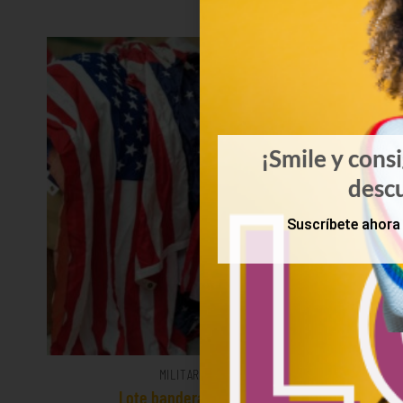
¡Smile y cons
desc
Suscríbete ahora 
MILITAR
Lote banderas USA
Mix 