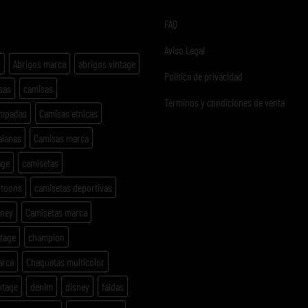
ETAS
FAQ
Aviso Legal
y
Abrigos marca
abrigos vintage
Politica de privacidad
sas
camisas
Términos y condiciones de venta
ampadas
Camisas etnicas
aianas
Camisas marca
age
camisetas
rtoons
camisetas deportivas
sney
Camisetas marca
ntage
champion
arca
Chaquetas multicolor
ntage
denim
disney
faldas