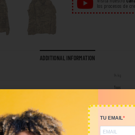
Visita nuestro
cana
los procesos de cr
ADDITIONAL INFORMATION
14 kg
Tops
RELATED PRODUCTS
TU EMAIL