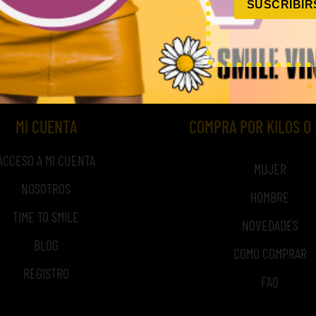
SUSCRIBIR
,50
€
–
190,00
€
(sin IVA)
MI CUENTA
COMPRA POR KILOS O
ACCESO A MI CUENTA
MUJER
NOSOTROS
HOMBRE
TIME TO SMILE
NOVEDADES
BLOG
COMO COMPRAR
REGISTRO
FAQ