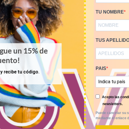
TU NOMBRE
TUS APELLID
igue un 15% de
uento!
PAIS
y recibe tu código.
Acepto las condi
newsletters.
Puede cancelar su s
mediante el enlace d
PRIMAVERA-VERANO
de ropa militar 9,5€/Kg