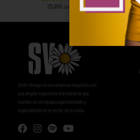
25,00
€
47
(sin IVA)
Smile Vintage es una empresa mayorista con
una amplia trayectoria internacional que
cuenta con un equipo experimentado y
especializado en el sector de la moda.