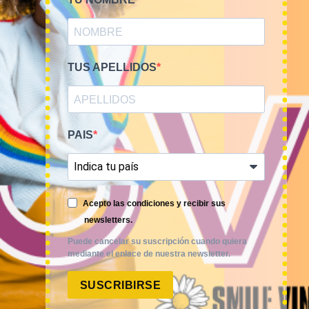
TUS APELLIDOS
PAIS
Smile Vintage es una empresa mayorista con una amplia
Acepto las condiciones y recibir sus
trayectoria internacional que cuenta con un equipo
newsletters.
experimentado y especializado en el sector de la moda.
Puede cancelar su suscripción cuando quiera
mediante el enlace de nuestra newsletter.
SUSCRIBIRSE