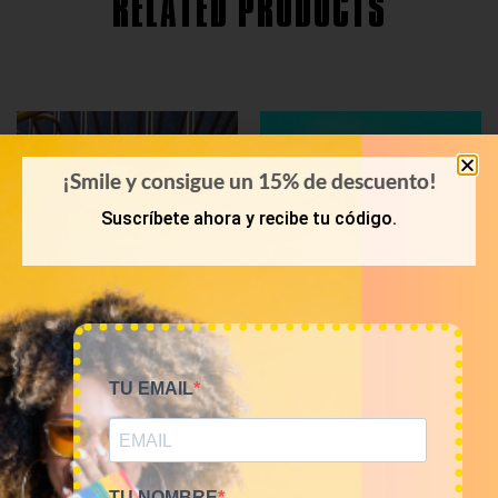
RELATED PRODUCTS
¡Smile y consigue un 15% de descuento!
Suscríbete ahora y recibe tu código.
TU EMAIL
KILOS
KILOS
10KG – 20KG Mix Jeans
Mix pantalones vaqueros
Levis
talle alto 12€/Kg
240,00
€
60,00
€
–
240,00
€
(sin IVA)
(sin IVA)
TU NOMBRE