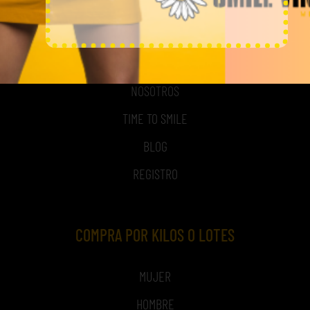
MI CUENTA
ACCESO A MI CUENTA
NOSOTROS
TIME TO SMILE
BLOG
REGISTRO
COMPRA POR KILOS O LOTES
MUJER
HOMBRE