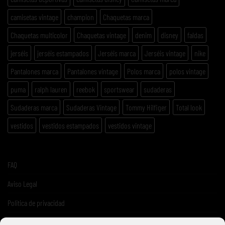
camisetas vintage
champion
Chaquetas marca
Chaquetas multicolor
Chaquetas vintage
denim
disney
faldas
jerséis
jerséis estampados
Jerséis marca
Jerséis vintage
nike
Pantalones marca
Pantalones vintage
Polos marca
polos vintage
puma
ralph lauren
reebok
sportswear
sudaderas
Sudaderas marca
Sudaderas Vintage
Tommy Hilfiger
Total look
vestidos
vestidos estampados
vestidos vintage
FAQ
Aviso Legal
Politica de privacidad
Términos y condiciones de venta