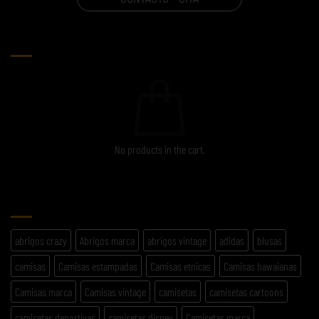
CARRITO
No products in the cart.
ETIQUETAS
abrigos crazy
Abrigos marca
abrigos vintage
adidas
blusas
camisas
Camisas estampadas
Camisas etnicas
Camisas hawaianas
Camisas marca
Camisas vintage
camisetas
camisetas cartoons
camisetas deportivas
camisetas disney
Camisetas marca