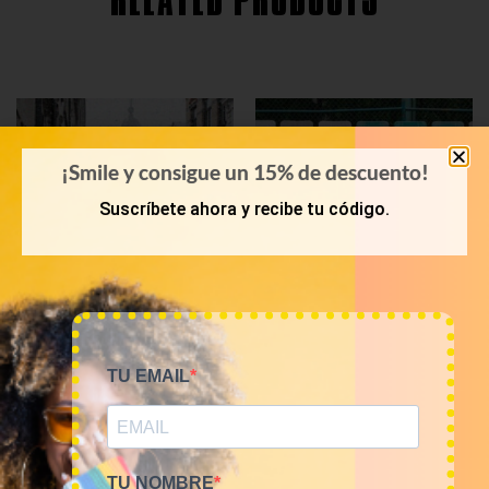
RELATED PRODUCTS
¡Smile y consigue un 15% de descuento!
Suscríbete ahora y recibe tu código.
TU EMAIL
OTOÑO-INVIERNO
POLOS
Mix jerseis vintage 12€/kg
Mix de polos vintage de
marca por kilos
60,00
€
–
240,00
€
(sin IVA)
80,00
€
–
320,00
€
(sin IVA)
TU NOMBRE