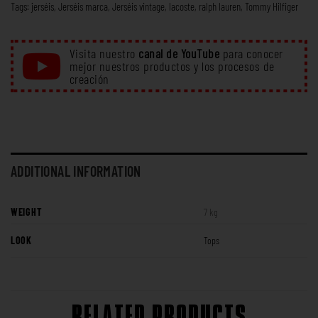
Tags:
jerséis
,
Jerséis marca
,
Jerséis vintage
,
lacoste
,
ralph lauren
,
Tommy Hilfiger
Visita nuestro
canal de YouTube
para conocer
mejor nuestros productos y los procesos de
creación
ADDITIONAL INFORMATION
WEIGHT
7 kg
LOOK
Tops