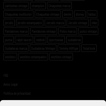
camisetas vintage
champion
Chaquetas marca
Chaquetas multicolor
Chaquetas vintage
denim
disney
faldas
jerséis
jerséis estampados
Jerséis marca
Jerséis vintage
nike
Pantalones marca
Pantalones vintage
Polos marca
polos vintage
puma
ralph lauren
reebok
sportswear
sudaderas
Sudaderas marca
Sudaderas Vintage
Tommy Hilfiger
Total look
vestidos
vestidos estampados
vestidos vintage
FAQ
Aviso Legal
Politica de privacidad
Términos y condiciones de venta