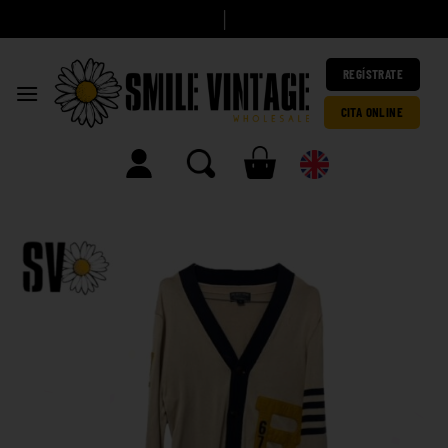
A
h
|
REGÍSTRATE
CITA ONLINE