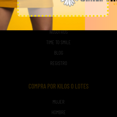
MI CUENTA
ACCESO A MI CUENTA
NOSOTROS
TIME TO SMILE
BLOG
REGISTRO
COMPRA POR KILOS O LOTES
MUJER
HOMBRE