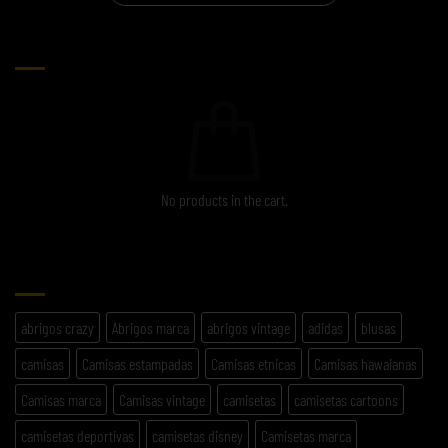
CARRITO
No products in the cart.
ETIQUETAS
abrigos crazy
Abrigos marca
abrigos vintage
adidas
blusas
camisas
Camisas estampadas
Camisas etnicas
Camisas hawaianas
Camisas marca
Camisas vintage
camisetas
camisetas cartoons
camisetas deportivas
camisetas disney
Camisetas marca