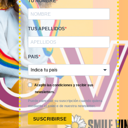
TU NOMBRE
TUS APELLIDOS
PAIS
Smile Vintage es una empresa mayorista con una amplia
Acepto las condiciones y recibir sus
trayectoria internacional que cuenta con un equipo
newsletters.
experimentado y especializado en el sector de la moda.
Puede cancelar su suscripción cuando quiera
mediante el enlace de nuestra newsletter.
SUSCRIBIRSE