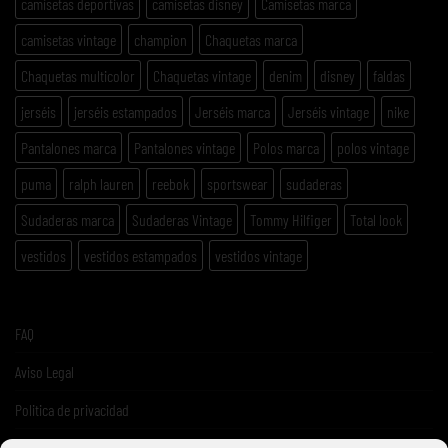
camisetas deportivas
camisetas disney
Camisetas marca
camisetas vintage
champion
Chaquetas marca
Chaquetas multicolor
Chaquetas vintage
denim
disney
faldas
jerséis
jerséis estampados
Jerséis marca
Jerséis vintage
nike
Pantalones marca
Pantalones vintage
Polos marca
polos vintage
puma
ralph lauren
reebok
sportswear
sudaderas
Sudaderas marca
Sudaderas Vintage
Tommy Hilfiger
Total look
vestidos
vestidos estampados
vestidos vintage
FAQ
Aviso Legal
Politica de privacidad
Términos y condiciones de venta