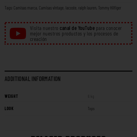
Tags:
Camisas marca
,
Camisas vintage
,
lacoste
,
ralph lauren
,
Tommy Hilfiger
Visita nuestro
canal de YouTube
para conocer
mejor nuestros productos y los procesos de
creación
ADDITIONAL INFORMATION
WEIGHT
6 kg
LOOK
Tops