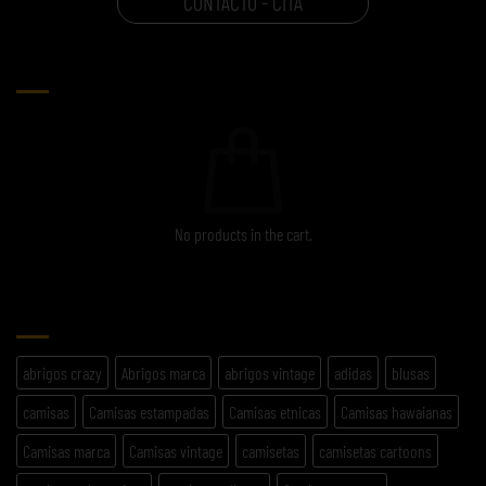
CONTACTO - CITA
CARRITO
No products in the cart.
ETIQUETAS
abrigos crazy
Abrigos marca
abrigos vintage
adidas
blusas
camisas
Camisas estampadas
Camisas etnicas
Camisas hawaianas
Camisas marca
Camisas vintage
camisetas
camisetas cartoons