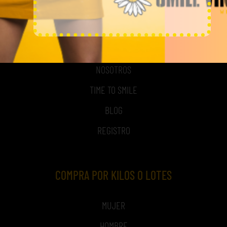
MI CUENTA
ACCESO A MI CUENTA
NOSOTROS
TIME TO SMILE
BLOG
REGISTRO
COMPRA POR KILOS O LOTES
MUJER
HOMBRE