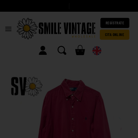
A
h
|
REGÍSTRATE
CITA ONLINE