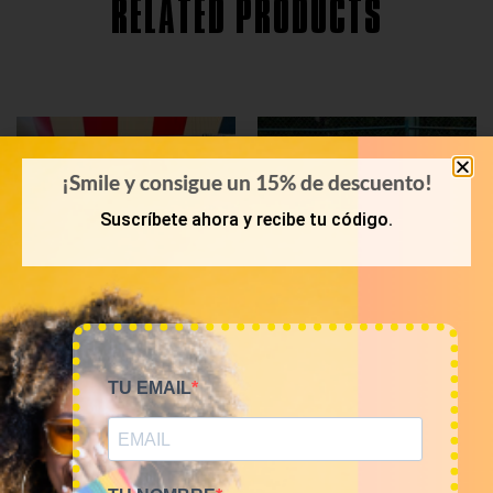
RELATED PRODUCTS
¡Smile y consigue un 15% de descuento!
Suscríbete ahora y recibe tu código.
TU EMAIL
PRIMAVERA-VERANO
POLOS
Bala 45 Kilos camisas
Mix de polos vintage de
hawaianas 23€/kg
marca por kilos
1.035,00
€
80,00
€
–
320,00
€
(sin IVA)
(sin IVA)