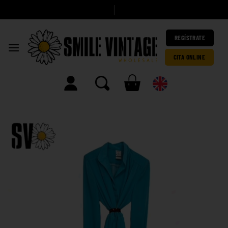
A
h
|
REGÍSTRATE
CITA ONLINE