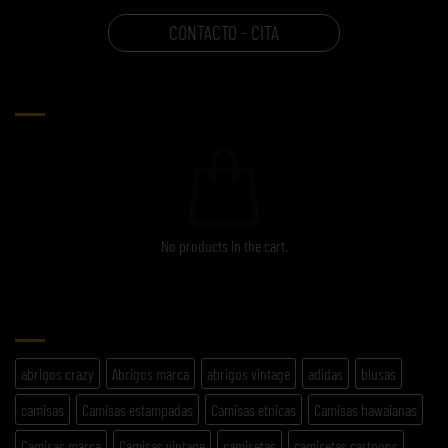
CONTACTO - CITA
CARRITO
No products in the cart.
ETIQUETAS
abrigos crazy
Abrigos marca
abrigos vintage
adidas
blusas
camisas
Camisas estampadas
Camisas etnicas
Camisas hawaianas
Camisas marca
Camisas vintage
camisetas
camisetas cartoons