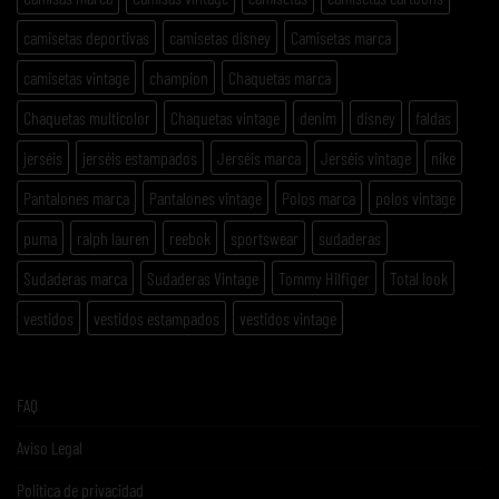
camisetas deportivas
camisetas disney
Camisetas marca
camisetas vintage
champion
Chaquetas marca
Chaquetas multicolor
Chaquetas vintage
denim
disney
faldas
jerséis
jerséis estampados
Jerséis marca
Jerséis vintage
nike
Pantalones marca
Pantalones vintage
Polos marca
polos vintage
puma
ralph lauren
reebok
sportswear
sudaderas
Sudaderas marca
Sudaderas Vintage
Tommy Hilfiger
Total look
vestidos
vestidos estampados
vestidos vintage
FAQ
Aviso Legal
Politica de privacidad