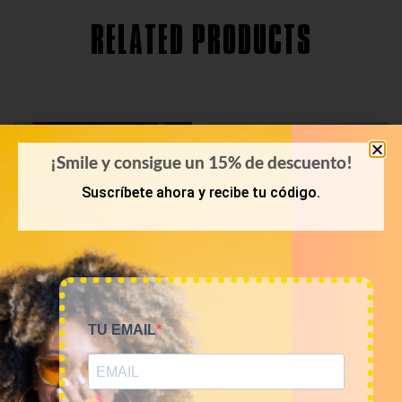
RELATED PRODUCTS
¡Smile y consigue un 15% de descuento!
Suscríbete ahora y recibe tu código.
TU EMAIL
KILOS
KILOS
Mix vestidos vintage
Mix shorts vintage 12€/kg
12€/Kg
60,00
€
–
240,00
€