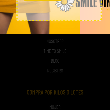
MI CUENTA
ACCESO A MI CUENTA
NOSOTROS
TIME TO SMILE
BLOG
REGISTRO
COMPRA POR KILOS O LOTES
MUJER