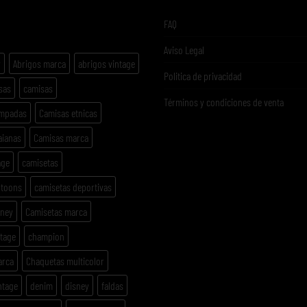
ETAS
FAQ
Aviso Legal
y
Abrigos marca
abrigos vintage
Politica de privacidad
sas
camisas
Términos y condiciones de venta
ampadas
Camisas etnicas
aianas
Camisas marca
age
camisetas
rtoons
camisetas deportivas
sney
Camisetas marca
ntage
champion
arca
Chaquetas multicolor
ntage
denim
disney
faldas