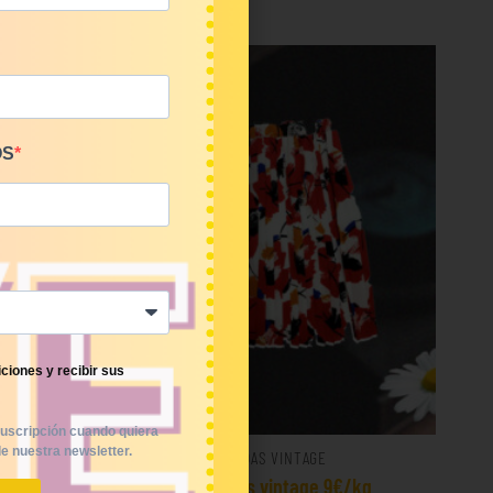
OS
ciones y recibir sus
uscripción cuando quiera
e nuestra newsletter.
FALDAS VINTAGE
o 9€/kg
Mix faldas vintage 9€/kg