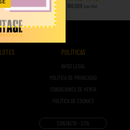
SE
45,00
€
–
180,00
€
IVA)
(sin IVA)
 LOTES
POLÍTICAS
AVISO LEGAL
POLÍTICA DE PRIVACIDAD
CONDICIONES DE VENTA
POLÍTICA DE COOKIES
CONTACTO - CITA