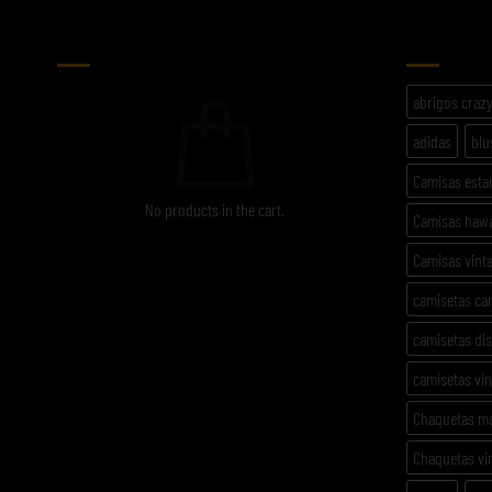
CARRITO
ETIQU
abrigos craz
adidas
blu
Camisas est
No products in the cart.
Camisas haw
Camisas vint
camisetas ca
camisetas di
camisetas vi
Chaquetas m
Chaquetas vi