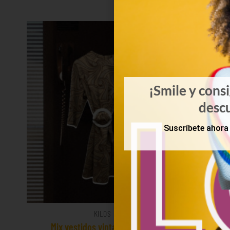
¡Smile y cons
desc
Suscríbete ahora 
KILOS
Mix vestidos vintage 12€/Kg
Mix