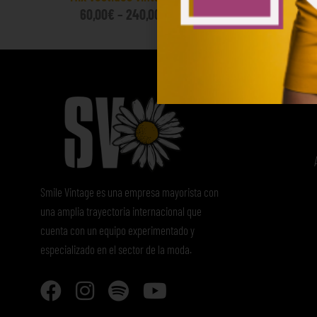
60,00
€
–
240,00
€
60
(sin IVA)
Smile Vintage es una empresa mayorista con
una amplia trayectoria internacional que
cuenta con un equipo experimentado y
especializado en el sector de la moda.