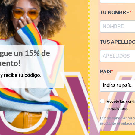
TU NOMBRE
TUS APELLID
igue un 15% de
uento!
PAIS
y recibe tu código.
Acepto las condi
newsletters.
Puede cancelar su s
mediante el enlace d
KILOS
PRIMAVERA-VERANO
 shorts vintage 12€/kg
Mix pantalones talle alt