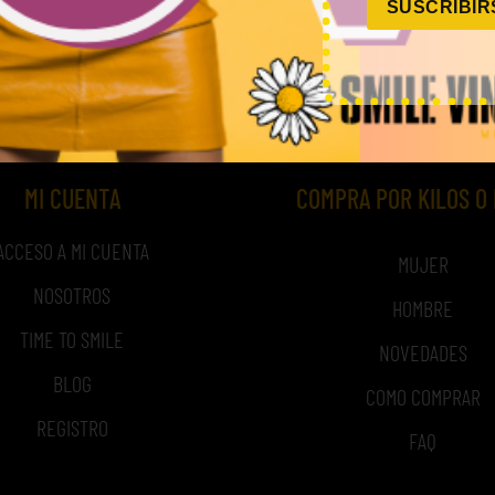
SUSCRIBIR
,00
€
–
240,00
€
45,00
€
–
180,00
€
(sin IVA)
(sin 
MI CUENTA
COMPRA POR KILOS O
ACCESO A MI CUENTA
MUJER
NOSOTROS
HOMBRE
TIME TO SMILE
NOVEDADES
BLOG
COMO COMPRAR
REGISTRO
FAQ