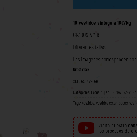
10 vestidos vintage a 18€/kg
GRADOS A Y B
Diferentes tallas.
Las imágenes corresponden con l
Out of stock
SKU:
5A-MVE456
Categories:
Lotes Mujer
,
PRIMAVERA-VERA
Tags:
vestidos
,
vestidos estampados
,
vesti
Visita nuestro
cana
los procesos de cr