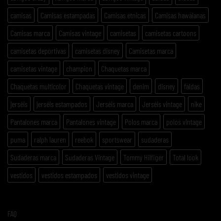
camisas
Camisas estampadas
Camisas etnicas
Camisas hawaianas
Camisas marca
Camisas vintage
camisetas
camisetas cartoons
camisetas deportivas
camisetas disney
Camisetas marca
camisetas vintage
champion
Chaquetas marca
Chaquetas multicolor
Chaquetas vintage
denim
disney
faldas
jerséis
jerséis estampados
Jerséis marca
Jerséis vintage
nike
Pantalones marca
Pantalones vintage
Polos marca
polos vintage
puma
ralph lauren
reebok
sportswear
sudaderas
Sudaderas marca
Sudaderas Vintage
Tommy Hilfiger
Total look
vestidos
vestidos estampados
vestidos vintage
FAQ