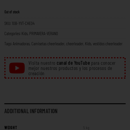
Out of stock
SKU:
10B-YVT-CHE04
Categories:
Kids
,
PRIMAVERA-VERANO
Tags:
Animadoras
,
Camisetas cheerleader
,
cheerleader
,
Kids
,
vestidos cheerleader
Visita nuestro
canal de YouTube
para conocer
mejor nuestros productos y los procesos de
creación
ADDITIONAL INFORMATION
WEIGHT
5 kg