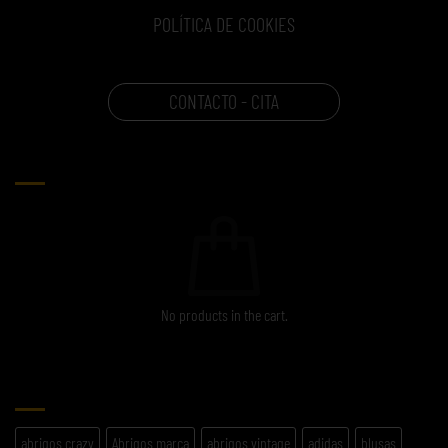
POLÍTICA DE COOKIES
CONTACTO - CITA
CARRITO
No products in the cart.
ETIQUETAS
abrigos crazy
Abrigos marca
abrigos vintage
adidas
blusas