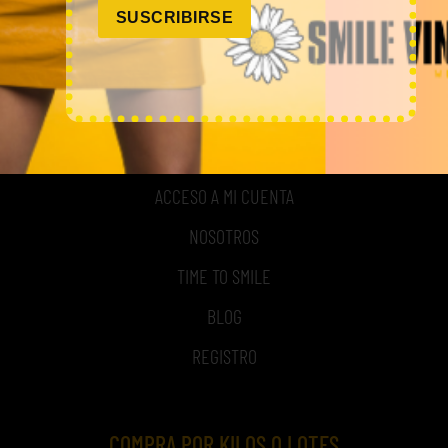
SUSCRIBIRSE
MI CUENTA
ACCESO A MI CUENTA
NOSOTROS
TIME TO SMILE
BLOG
REGISTRO
COMPRA POR KILOS O LOTES