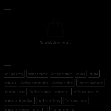
CARRITO
No products in the cart.
ETIQUETAS
abrigos crazy
Abrigos marca
abrigos vintage
adidas
blusas
camisas
Camisas estampadas
Camisas etnicas
Camisas hawaianas
Camisas marca
Camisas vintage
camisetas
camisetas cartoons
camisetas deportivas
camisetas disney
Camisetas marca
camisetas vintage
champion
Chaquetas marca