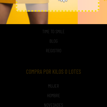
MI CUENTA
ACCESO A MI CUENTA
NOSOTROS
TIME TO SMILE
BLOG
REGISTRO
COMPRA POR KILOS O LOTES
MUJER
HOMBRE
NOVEDADES