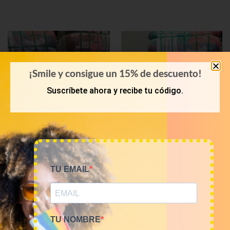
¡Smile y consigue un 15% de descuento!
Suscríbete ahora y recibe tu código.
PRIMAVERA-VERANO
PRIMAVERA-VERANO
TU EMAIL
Bala 45kg sudaderas USA
Bala 45kg camisetas USA
Sports 18€/kg
Sports 16€/kg
810,00
€
720,00
€
(sin IVA)
(sin IVA)
TU NOMBRE