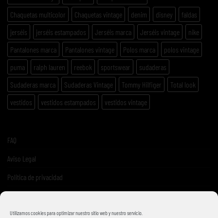
Chaquetas multicolor
Chaquetas vintage
denim
disney
faldas
jerséis
jerséis estampados
Jerséis marca
Jerséis vintage
nike
Pantalones marca
Pantalones vintage
Polos marca
polos vintage
puma
ralph lauren
reebok
sportswear
sudaderas
Sudaderas marca
Sudaderas Vintage
Tommy Hilfiger
Total look
vestidos
vestidos estampados
vestidos vintage
FAQ
Aviso Legal
Politica de privacidad
Términos y condiciones de venta
Utilizamos cookies para optimizar nuestro sitio web y nuestro servicio.