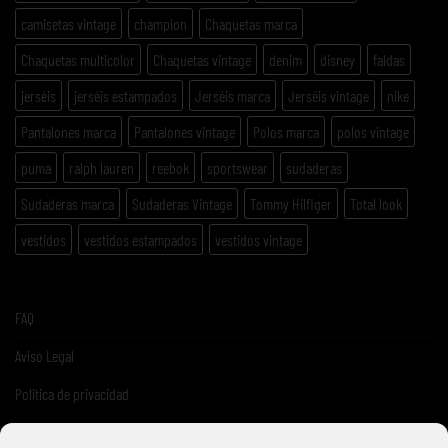
camisetas vintage
champion
Chaquetas marca
Chaquetas multicolor
Chaquetas vintage
denim
disney
faldas
jerséis
jerséis estampados
Jerséis marca
Jerséis vintage
nike
Pantalones marca
Pantalones vintage
Polos marca
polos vintage
puma
ralph lauren
reebok
sportswear
sudaderas
Sudaderas marca
Sudaderas Vintage
Tommy Hilfiger
Total look
vestidos
vestidos estampados
vestidos vintage
FAQ
Aviso Legal
Politica de privacidad
Términos y condiciones de venta