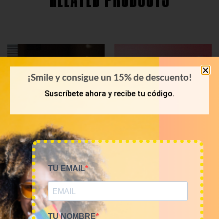
RELATED PRODUCTS
¡Smile y consigue un 15% de descuento!
Suscríbete ahora y recibe tu código.
TU EMAIL
KILOS
KILOS
Mix vestidos vintage
Mix de prendas vintage
12€/Kg
7€/kg
60,00
€
–
240,00
€
105,00
€
–
140,00
€
(sin IVA)
(sin IVA)
TU NOMBRE