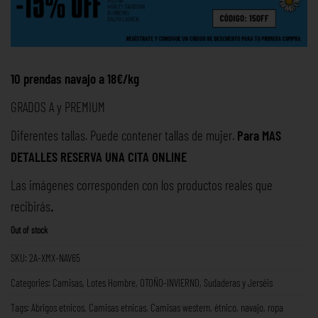
10 prendas navajo a 18€/kg
GRADOS A y PREMIUM
Diferentes tallas. Puede contener tallas de mujer.
Para MAS
DETALLES RESERVA UNA
CITA ONLINE
Las imágenes corresponden con los productos reales que
recibirás
.
Out of stock
SKU:
2A-XMX-NAV65
Categories:
Camisas
,
Lotes Hombre
,
OTOÑO-INVIERNO
,
Sudaderas y Jerséis
Tags:
Abrigos etnicos
,
Camisas etnicas
,
Camisas western
,
étnico
,
navajo
,
ropa