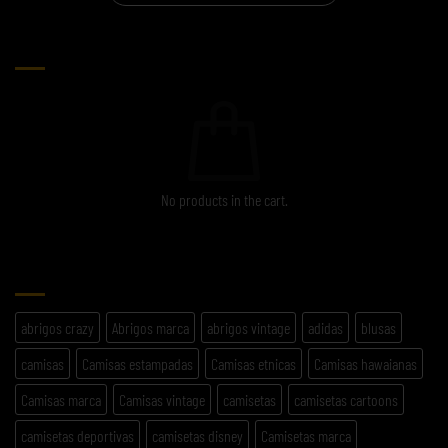
CARRITO
No products in the cart.
ETIQUETAS
abrigos crazy
Abrigos marca
abrigos vintage
adidas
blusas
camisas
Camisas estampadas
Camisas etnicas
Camisas hawaianas
Camisas marca
Camisas vintage
camisetas
camisetas cartoons
camisetas deportivas
camisetas disney
Camisetas marca