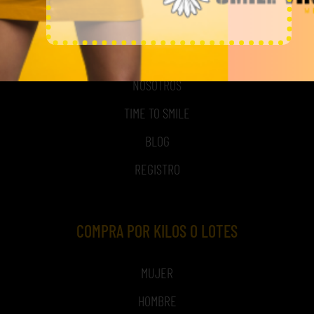
MI CUENTA
ACCESO A MI CUENTA
NOSOTROS
TIME TO SMILE
BLOG
REGISTRO
COMPRA POR KILOS O LOTES
MUJER
HOMBRE