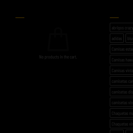
CARRITO
ETIQU
abrigos craz
adidas
blu
Camisas est
No products in the cart.
Camisas haw
Camisas vint
camisetas ca
camisetas di
camisetas vi
Chaquetas m
Chaquetas vi