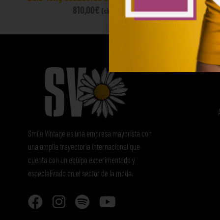
810,00
€
(sin IVA)
Smile Vintage es una empresa mayorista con
una amplia trayectoria internacional que
cuenta con un equipo experimentado y
especializado en el sector de la moda.