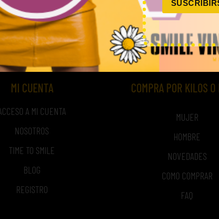
SUSCRIBIR
720,00
€
(sin IVA)
MI CUENTA
COMPRA POR KILOS O
ACCESO A MI CUENTA
MUJER
NOSOTROS
HOMBRE
TIME TO SMILE
NOVEDADES
BLOG
COMO COMPRAR
REGISTRO
FAQ