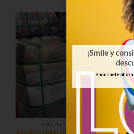
¡Smile y cons
desc
Suscríbete ahora 
PRIMAVERA-VERANO
Bala 45kg sudaderas USA Sports 18€/kg
Bala 45kg