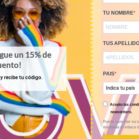
TU NOMBRE
TUS APELLID
igue un 15% de
uento!
PAIS
y recibe tu código.
Acepto las condi
newsletters.
Puede cancelar su s
mediante el enlace d
PRIMAVERA-VERANO
 camisetas USA Sports 16€/kg