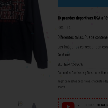
10 prendas deportivas USA a 1
GRADO A
Diferentes tallas. Puede contener
Las imágenes corresponden con l
Out of stock
SKU:
19A-XMX-USA197
Categories:
Camisetas y Tops
,
Lotes Homb
Tags:
camisetas deportivas
,
chaquetas dep
sports
Visita nuestro
cana