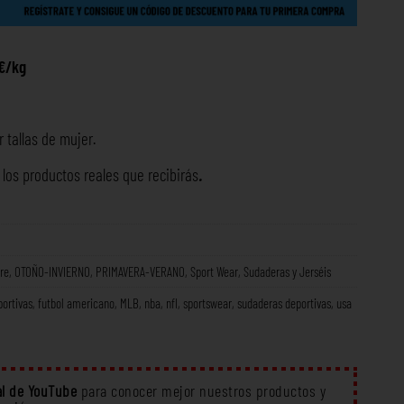
8€/kg
 tallas de mujer.
os productos reales que recibirás
.
re
,
OTOÑO-INVIERNO
,
PRIMAVERA-VERANO
,
Sport Wear
,
Sudaderas y Jerséis
ortivas
,
futbol americano
,
MLB
,
nba
,
nfl
,
sportswear
,
sudaderas deportivas
,
usa
l de YouTube
para conocer mejor nuestros productos y