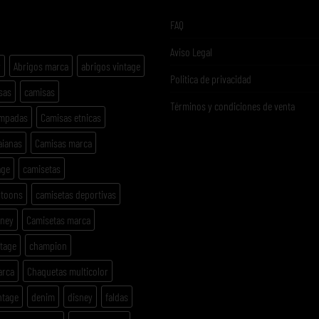
ETAS
FAQ
Aviso Legal
y
Abrigos marca
abrigos vintage
Politica de privacidad
sas
camisas
Términos y condiciones de venta
ampadas
Camisas etnicas
aianas
Camisas marca
age
camisetas
rtoons
camisetas deportivas
sney
Camisetas marca
ntage
champion
arca
Chaquetas multicolor
ntage
denim
disney
faldas