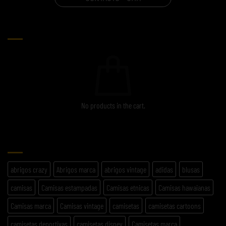
CARRITO
No products in the cart.
ETIQUETAS
abrigos crazy
Abrigos marca
abrigos vintage
adidas
blusas
camisas
Camisas estampadas
Camisas etnicas
Camisas hawaianas
Camisas marca
Camisas vintage
camisetas
camisetas cartoons
camisetas deportivas
camisetas disney
Camisetas marca