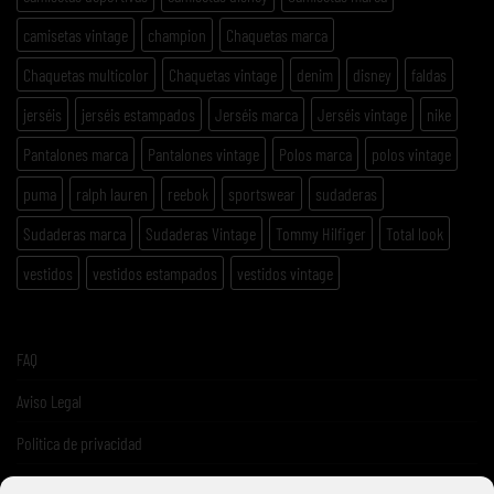
camisetas vintage
champion
Chaquetas marca
Chaquetas multicolor
Chaquetas vintage
denim
disney
faldas
jerséis
jerséis estampados
Jerséis marca
Jerséis vintage
nike
Pantalones marca
Pantalones vintage
Polos marca
polos vintage
puma
ralph lauren
reebok
sportswear
sudaderas
Sudaderas marca
Sudaderas Vintage
Tommy Hilfiger
Total look
vestidos
vestidos estampados
vestidos vintage
FAQ
Aviso Legal
Politica de privacidad
Términos y condiciones de venta