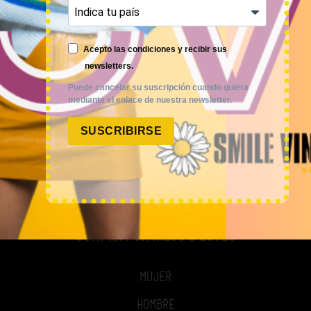
MI CUENTA
Acepto las condiciones y recibir sus
ACCESO A MI CUENTA
newsletters.
NOSOTROS
Puede cancelar su suscripción cuando quiera
mediante el enlace de nuestra newsletter.
TIME TO SMILE
SUSCRIBIRSE
BLOG
REGISTRO
COMPRA POR KILOS O LOTES
MUJER
HOMBRE