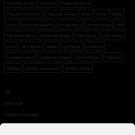
camisetas vintage
champion
Chaquetas marca
Chaquetas multicolor
Chaquetas vintage
denim
disney
faldas
jerséis
jerséis estampados
Jerséis marca
Jerséis vintage
nike
Pantalones marca
Pantalones vintage
Polos marca
polos vintage
puma
ralph lauren
reebok
sportswear
sudaderas
Sudaderas marca
Sudaderas Vintage
Tommy Hilfiger
Total look
vestidos
vestidos estampados
vestidos vintage
FAQ
Aviso Legal
Politica de privacidad
Términos y condiciones de venta