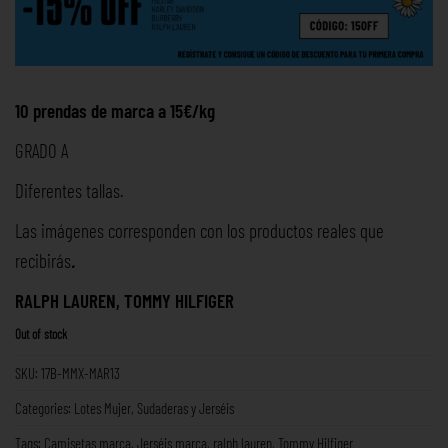
10 prendas de marca a 15€/kg
GRADO A
Diferentes tallas.
Las imágenes corresponden con los productos reales que
recibirás
.
RALPH LAUREN, TOMMY HILFIGER
Out of stock
SKU:
17B-MMX-MAR13
Categories:
Lotes Mujer
,
Sudaderas y Jerséis
Tags:
Camisetas marca
,
Jerséis marca
,
ralph lauren
,
Tommy Hilfiger