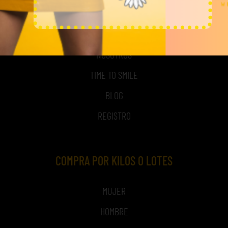
MI CUENTA
ACCESO A MI CUENTA
NOSOTROS
TIME TO SMILE
BLOG
REGISTRO
COMPRA POR KILOS O LOTES
MUJER
HOMBRE