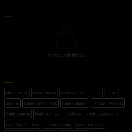
CARRITO
No products in the cart.
ETIQUETAS
abrigos crazy
Abrigos marca
abrigos vintage
adidas
blusas
camisas
Camisas estampadas
Camisas etnicas
Camisas hawaianas
Camisas marca
Camisas vintage
camisetas
camisetas cartoons
camisetas deportivas
camisetas disney
Camisetas marca