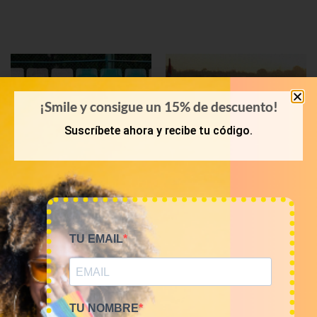
¡Smile y consigue un 15% de descuento!
Suscríbete ahora y recibe tu código.
POLOS
KILOS
TU EMAIL
Mix de polos vintage de
Mix casual de marca 12€/kg
marca por kilos
60,00
€
–
240,00
€
(sin IVA)
80,00
€
–
320,00
€
(sin IVA)
TU NOMBRE