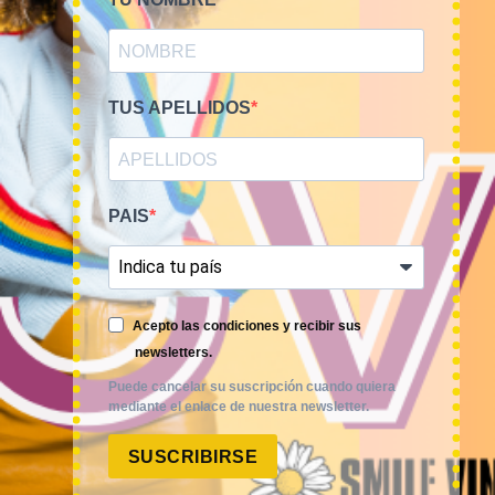
TUS APELLIDOS
PAIS
Smile Vintage es una empresa mayorista con una amplia
Acepto las condiciones y recibir sus
trayectoria internacional que cuenta con un equipo
newsletters.
experimentado y especializado en el sector de la moda.
Puede cancelar su suscripción cuando quiera
mediante el enlace de nuestra newsletter.
SUSCRIBIRSE