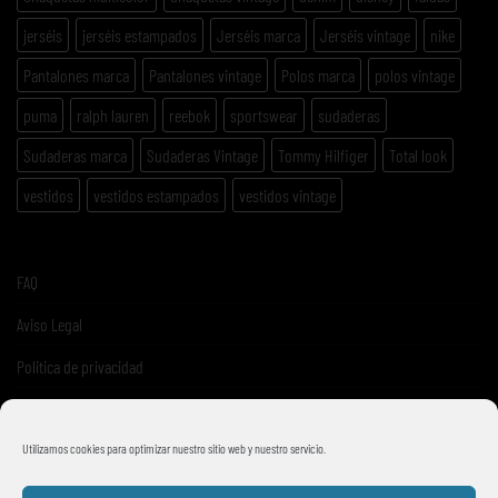
jerséis
jerséis estampados
Jerséis marca
Jerséis vintage
nike
Pantalones marca
Pantalones vintage
Polos marca
polos vintage
puma
ralph lauren
reebok
sportswear
sudaderas
Sudaderas marca
Sudaderas Vintage
Tommy Hilfiger
Total look
vestidos
vestidos estampados
vestidos vintage
FAQ
Aviso Legal
Politica de privacidad
Términos y condiciones de venta
Utilizamos cookies para optimizar nuestro sitio web y nuestro servicio.