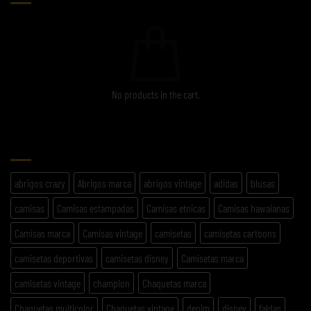
No products in the cart.
ETIQUETAS
abrigos crazy
Abrigos marca
abrigos vintage
adidas
blusas
camisas
Camisas estampadas
Camisas etnicas
Camisas hawaianas
Camisas marca
Camisas vintage
camisetas
camisetas cartoons
camisetas deportivas
camisetas disney
Camisetas marca
camisetas vintage
champion
Chaquetas marca
Chaquetas multicolor
Chaquetas vintage
denim
disney
faldas