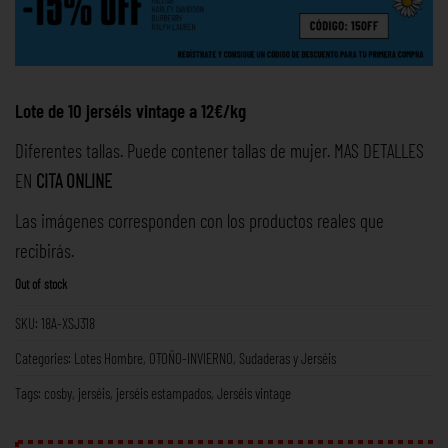
Lote de 10 jerséis vintage a 12€/kg
Diferentes tallas. Puede contener tallas de mujer. MAS DETALLES
EN
CITA ONLINE
Las imágenes corresponden con los productos reales que
recibirás.
Out of stock
SKU:
18A-XSJ318
Categories:
Lotes Hombre
,
OTOÑO-INVIERNO
,
Sudaderas y Jerséis
Tags:
cosby
,
jerséis
,
jerséis estampados
,
Jerséis vintage