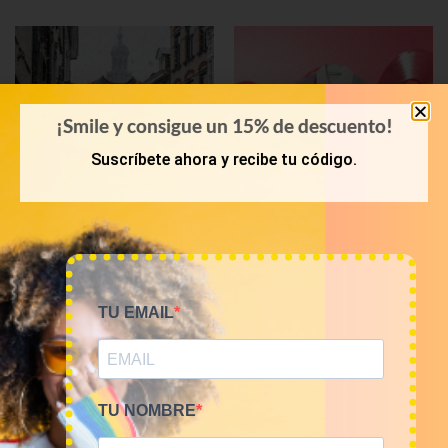
¡Smile y consigue un 15% de descuento!
Suscríbete ahora y recibe tu código.
OTOÑO-INVIERNO
KILOS
Mix jerseis vintage 12€/kg
Mix de prendas vintage
TU EMAIL
7€/kg
60,00
€
–
240,00
€
(sin IVA)
105,00
€
–
140,00
€
(sin IVA)
TU NOMBRE