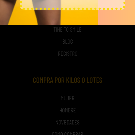
ACCESO A MI CUENTA
NOSOTROS
TIME TO SMILE
BLOG
REGISTRO
COMPRA POR KILOS O LOTES
MUJER
HOMBRE
NOVEDADES
COMO COMPRAR