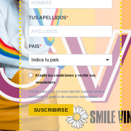
TUS APELLIDOS
PAIS
Smile Vintage es una empresa mayorista con una amplia
trayectoria internacional que cuenta con un equipo
experimentado y especializado en el sector de la moda.
Acepto las condiciones y recibir sus
newsletters.
Puede cancelar su suscripción cuando quiera
mediante el enlace de nuestra newsletter.
SUSCRIBIRSE
MI CUENTA