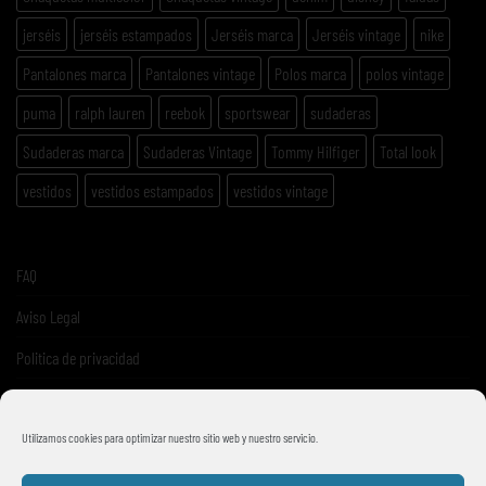
jerséis
jerséis estampados
Jerséis marca
Jerséis vintage
nike
Pantalones marca
Pantalones vintage
Polos marca
polos vintage
puma
ralph lauren
reebok
sportswear
sudaderas
Sudaderas marca
Sudaderas Vintage
Tommy Hilfiger
Total look
vestidos
vestidos estampados
vestidos vintage
FAQ
Aviso Legal
Politica de privacidad
Términos y condiciones de venta
Utilizamos cookies para optimizar nuestro sitio web y nuestro servicio.