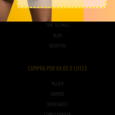
ACCESO A MI CUENTA
NOSOTROS
TIME TO SMILE
BLOG
REGISTRO
COMPRA POR KILOS O LOTES
MUJER
HOMBRE
NOVEDADES
COMO COMPRAR