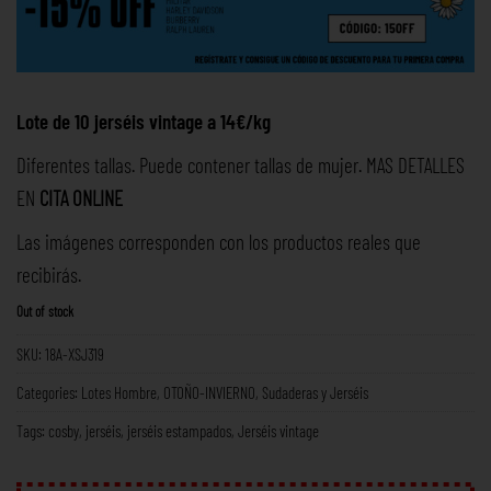
Lote de 10 jerséis vintage a 14€/kg
Diferentes tallas. Puede contener tallas de mujer. MAS DETALLES
EN
CITA ONLINE
Las imágenes corresponden con los productos reales que
recibirás.
Out of stock
SKU:
18A-XSJ319
Categories:
Lotes Hombre
,
OTOÑO-INVIERNO
,
Sudaderas y Jerséis
Tags:
cosby
,
jerséis
,
jerséis estampados
,
Jerséis vintage