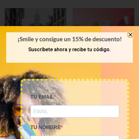
¡Smile y consigue un 15% de descuento!
Suscríbete ahora y recibe tu código.
OTOÑO-INVIERNO
KILOS
Mix jerseis vintage 12€/kg
Mix de prendas vintage
TU EMAIL
7€/kg
60,00
€
–
240,00
€
(sin IVA)
105,00
€
–
140,00
€
(sin IVA)
TU NOMBRE