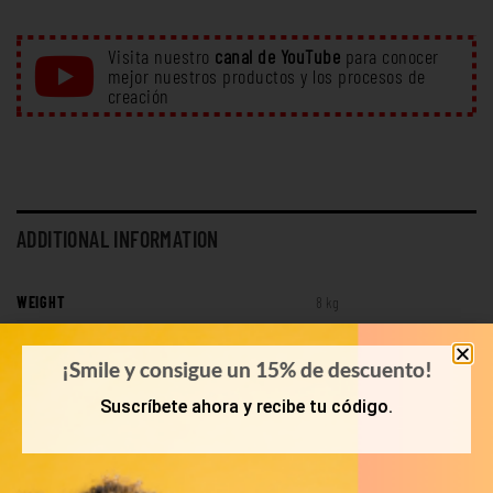
Visita nuestro
canal de YouTube
para conocer
mejor nuestros productos y los procesos de
creación
ADDITIONAL INFORMATION
WEIGHT
8 kg
LOOK
Tops
¡Smile y consigue un 15% de descuento!
Suscríbete ahora y recibe tu código.