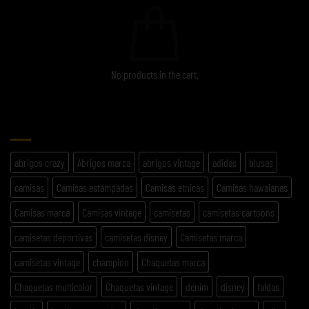
No products in the cart.
ETIQUETAS
abrigos crazy
Abrigos marca
abrigos vintage
adidas
blusas
camisas
Camisas estampadas
Camisas etnicas
Camisas hawaianas
Camisas marca
Camisas vintage
camisetas
camisetas cartoons
camisetas deportivas
camisetas disney
Camisetas marca
camisetas vintage
champion
Chaquetas marca
Chaquetas multicolor
Chaquetas vintage
denim
disney
faldas