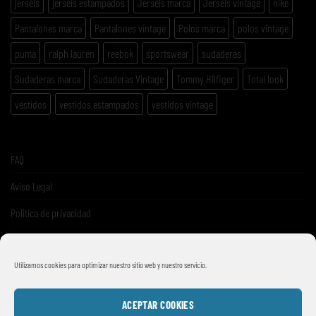
jerséis
jerséis estampados
Jerséis marca
Jerséis vintage
nike
Pantalones marca
Pantalones vintage
Polos marca
polos vintage
puma
ralph lauren
reebok
sportswear
sudaderas
Sudaderas marca
Sudaderas Vintage
Tommy Hilfiger
Total look
vestidos
vestidos estampados
vestidos vintage
FAQ
Aviso Legal
Politica de privacidad
Términos y condiciones de venta
Utilizamos cookies para optimizar nuestro sitio web y nuestro servicio.
ACEPTAR COOKIES