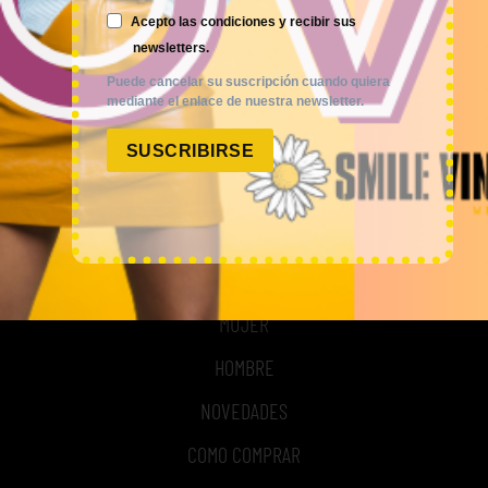
Acepto las condiciones y recibir sus
NOSOTROS
newsletters.
TIME TO SMILE
Puede cancelar su suscripción cuando quiera
mediante el enlace de nuestra newsletter.
BLOG
SUSCRIBIRSE
REGISTRO
COMPRA POR KILOS O LOTES
MUJER
HOMBRE
NOVEDADES
COMO COMPRAR