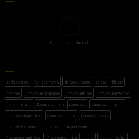
No products in the cart.
ETIQUETAS
abrigos crazy
Abrigos marca
abrigos vintage
adidas
blusas
camisas
Camisas estampadas
Camisas etnicas
Camisas hawaianas
Camisas marca
Camisas vintage
camisetas
camisetas cartoons
camisetas deportivas
camisetas disney
Camisetas marca
camisetas vintage
champion
Chaquetas marca
Chaquetas multicolor
Chaquetas vintage
denim
disney
faldas