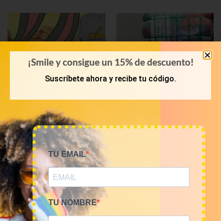
¡Smile y consigue un 15% de descuento!
Suscríbete ahora y recibe tu código.
KILOS
PRIMAVERA-VERANO
Mix camisetas Cartoons
Bala 45kg camisetas USA
TU EMAIL
9€/Kg
Sports 16€/kg
45,00
€
–
180,00
€
720,00
€
(sin IVA)
(sin IVA)
TU NOMBRE