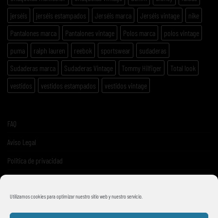
jerséis
jerséis estampados
Jerséis marca
Jerséis vintage
nike
Pantalones marca
Pantalones vintage
Polos marca
polos vintage
puma
ralph lauren
reebok
sportswear
sudaderas
Sudaderas marca
Sudaderas Vintage
Tommy Hilfiger
Total look
vestidos
vestidos estampados
vestidos vintage
FAQ
Aviso Legal
Politica de privacidad
Términos y condiciones de venta
Utilizamos cookies para optimizar nuestro sitio web y nuestro servicio.