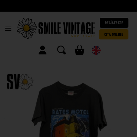
A
h
|
REGÍSTRATE
CITA ONLINE