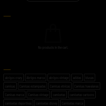
CARRITO
No products in the cart.
ETIQUETAS
abrigos crazy
Abrigos marca
abrigos vintage
adidas
blusas
camisas
Camisas estampadas
Camisas etnicas
Camisas hawaianas
Camisas marca
Camisas vintage
camisetas
camisetas cartoons
camisetas deportivas
camisetas disney
Camisetas marca