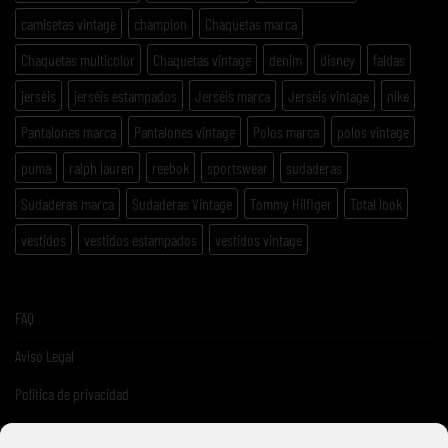
camisetas vintage
champion
Chaquetas marca
Chaquetas multicolor
Chaquetas vintage
denim
disney
faldas
jerséis
jerséis estampados
Jerséis marca
Jerséis vintage
nike
Pantalones marca
Pantalones vintage
Polos marca
polos vintage
puma
ralph lauren
reebok
sportswear
sudaderas
Sudaderas marca
Sudaderas Vintage
Tommy Hilfiger
Total look
vestidos
vestidos estampados
vestidos vintage
FAQ
Aviso Legal
Politica de privacidad
Términos y condiciones de venta