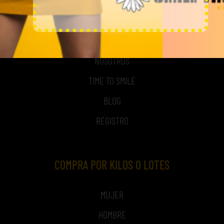
MI CUENTA
ACCESO A MI CUENTA
NOSOTROS
TIME TO SMILE
BLOG
REGISTRO
COMPRA POR KILOS O LOTES
MUJER
HOMBRE