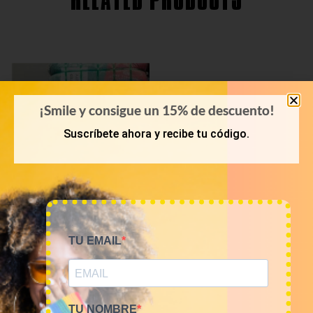
RELATED PRODUCTS
¡Smile y consigue un 15% de descuento!
Suscríbete ahora y recibe tu código.
TU EMAIL
PRIMAVERA-VERANO
Bala 45kg camisetas USA
Sports 16€/kg
720,00
€
(sin IVA)
TU NOMBRE