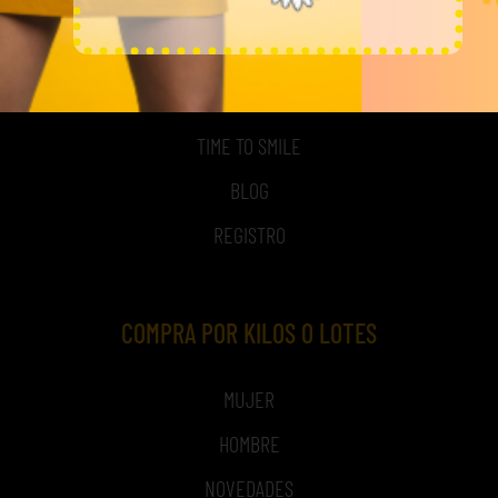
MI CUENTA
ACCESO A MI CUENTA
NOSOTROS
TIME TO SMILE
BLOG
REGISTRO
COMPRA POR KILOS O LOTES
MUJER
HOMBRE
NOVEDADES