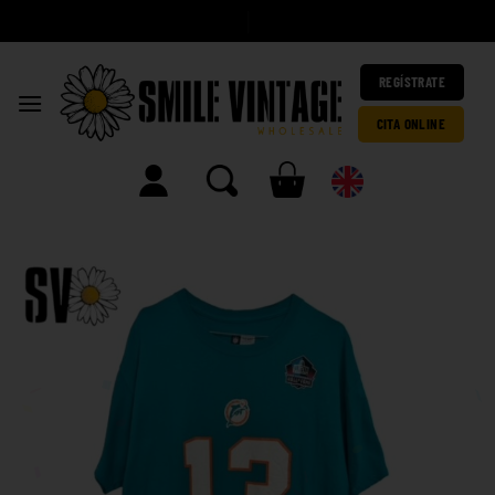
A
h
|
REGÍSTRATE
CITA ONLINE