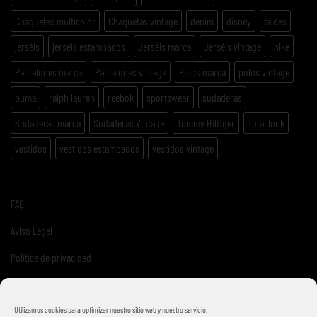
Chaquetas multicolor
Chaquetas vintage
denim
disney
faldas
jerséis
jerséis estampados
Jerséis marca
Jerséis vintage
nike
Pantalones marca
Pantalones vintage
Polos marca
polos vintage
puma
ralph lauren
reebok
sportswear
sudaderas
Sudaderas marca
Sudaderas Vintage
Tommy Hilfiger
Total look
vestidos
vestidos estampados
vestidos vintage
FAQ
Aviso Legal
Politica de privacidad
Términos y condiciones de venta
Utilizamos cookies para optimizar nuestro sitio web y nuestro servicio.