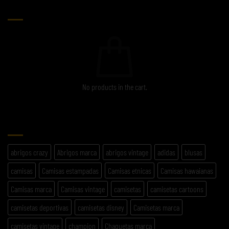
CARRITO
No products in the cart.
ETIQUETAS
abrigos crazy
Abrigos marca
abrigos vintage
adidas
blusas
camisas
Camisas estampadas
Camisas etnicas
Camisas hawaianas
Camisas marca
Camisas vintage
camisetas
camisetas cartoons
camisetas deportivas
camisetas disney
Camisetas marca
camisetas vintage
champion
Chaquetas marca