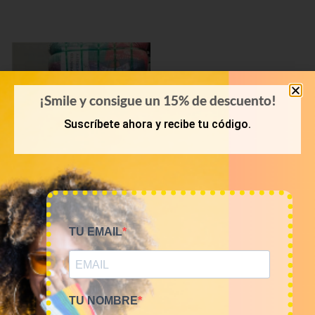
¡Smile y consigue un 15% de descuento!
Suscríbete ahora y recibe tu código.
PRIMAVERA-VERANO
TU EMAIL
Bala 45kg camisetas USA
Sports 16€/kg
720,00
€
(sin IVA)
TU NOMBRE