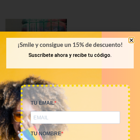
¡Smile y consigue un 15% de descuento!
Suscríbete ahora y recibe tu código.
PRIMAVERA-VERANO
TU EMAIL
Bala 45kg camisetas USA
Sports 16€/kg
720,00
€
(sin IVA)
TU NOMBRE