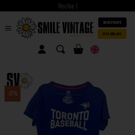
R
|
REGÍSTRATE
CITA ONLINE
-27%