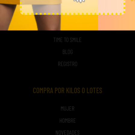
MI CUENTA
ACCESO A MI CUENTA
NOSOTROS
TIME TO SMILE
BLOG
REGISTRO
COMPRA POR KILOS O LOTES
MUJER
HOMBRE
NOVEDADES