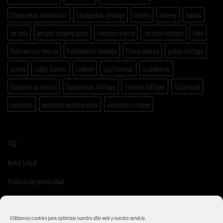
Chaquetas multicolor
Chaquetas vintage
denim
disney
faldas
jerséis
jerséis estampados
Jerséis marca
Jerséis vintage
nike
Pantalones marca
Pantalones vintage
Polos marca
polos vintage
puma
ralph lauren
reebok
sportswear
sudaderas
Sudaderas marca
Sudaderas Vintage
Tommy Hilfiger
Total look
vestidos
vestidos estampados
vestidos vintage
FAQ
Aviso Legal
Politica de privacidad
Términos y condiciones de venta
Utilizamos cookies para optimizar nuestro sitio web y nuestro servicio.