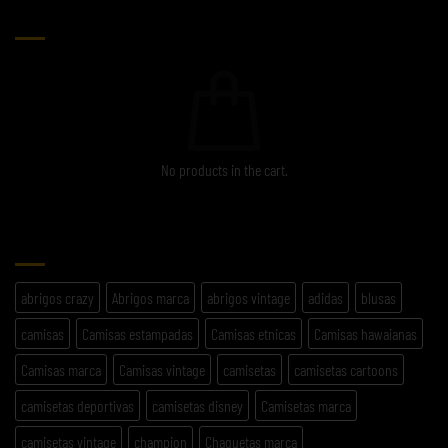
CARRITO
No products in the cart.
ETIQUETAS
abrigos crazy
Abrigos marca
abrigos vintage
adidas
blusas
camisas
Camisas estampadas
Camisas etnicas
Camisas hawaianas
Camisas marca
Camisas vintage
camisetas
camisetas cartoons
camisetas deportivas
camisetas disney
Camisetas marca
camisetas vintage
champion
Chaquetas marca