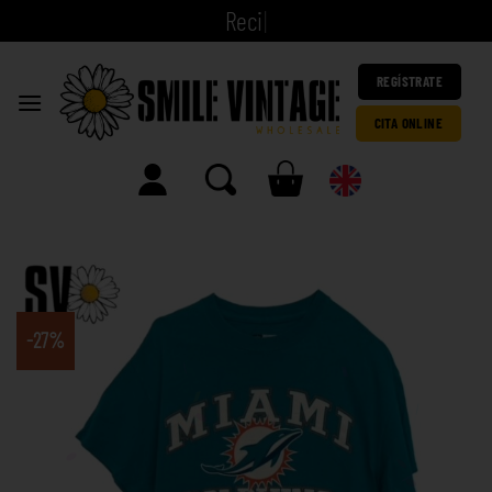
|
REGÍSTRATE
CITA ONLINE
-27%