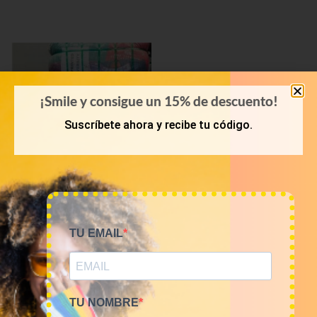
¡Smile y consigue un 15% de descuento!
Suscríbete ahora y recibe tu código.
PRIMAVERA-VERANO
TU EMAIL
Bala 45kg camisetas USA
Sports 16€/kg
720,00
€
(sin IVA)
TU NOMBRE