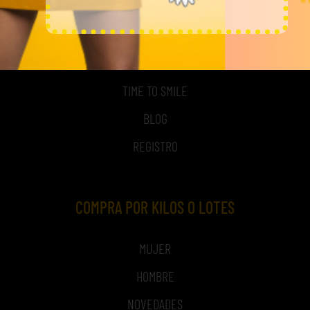
MI CUENTA
ACCESO A MI CUENTA
NOSOTROS
TIME TO SMILE
BLOG
REGISTRO
COMPRA POR KILOS O LOTES
MUJER
HOMBRE
NOVEDADES