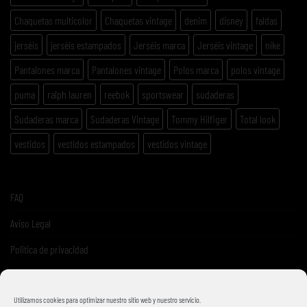
Chaquetas multicolor
Chaquetas vintage
denim
disney
faldas
jerséis
jerséis estampados
Jerséis marca
Jerséis vintage
nike
Pantalones marca
Pantalones vintage
Polos marca
polos vintage
puma
ralph lauren
reebok
sportswear
sudaderas
Sudaderas marca
Sudaderas Vintage
Tommy Hilfiger
Total look
vestidos
vestidos estampados
vestidos vintage
FAQ
Aviso Legal
Politica de privacidad
Términos y condiciones de venta
Utilizamos cookies para optimizar nuestro sitio web y nuestro servicio.