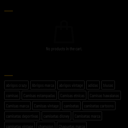
CARRITO
No products in the cart.
ETIQUETAS
abrigos crazy
Abrigos marca
abrigos vintage
adidas
blusas
camisas
Camisas estampadas
Camisas etnicas
Camisas hawaianas
Camisas marca
Camisas vintage
camisetas
camisetas cartoons
camisetas deportivas
camisetas disney
Camisetas marca
camisetas vintage
champion
Chaquetas marca