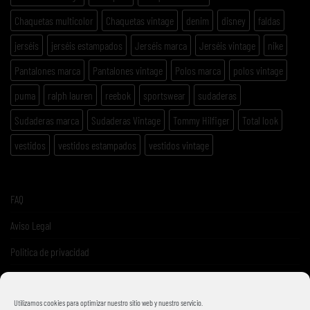
Chaquetas multicolor
Chaquetas vintage
denim
disney
faldas
jerséis
jerséis estampados
Jerséis marca
Jerséis vintage
nike
Pantalones marca
Pantalones vintage
Polos marca
polos vintage
puma
ralph lauren
reebok
sportswear
sudaderas
Sudaderas marca
Sudaderas Vintage
Tommy Hilfiger
Total look
vestidos
vestidos estampados
vestidos vintage
FAQ
Aviso Legal
Politica de privacidad
Términos y condiciones de venta
Utilizamos cookies para optimizar nuestro sitio web y nuestro servicio.