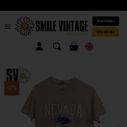
|
REGÍSTRATE
CITA ONLINE
-27%