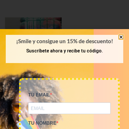
¡Smile y consigue un 15% de descuento!
Suscríbete ahora y recibe tu código.
PRIMAVERA-VERANO
TU EMAIL
Bala 45kg camisetas USA
Sports 16€/kg
720,00
€
(sin IVA)
TU NOMBRE