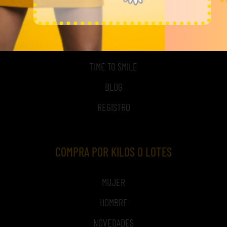
MI CUENTA
ACCESO A MI CUENTA
NOSOTROS
TIME TO SMILE
BLOG
REGISTRO
COMPRA POR KILOS O LOTES
MUJER
HOMBRE
NOVEDADES