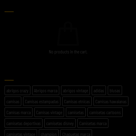
CARRITO
No products in the cart.
ETIQUETAS
abrigos crazy
Abrigos marca
abrigos vintage
adidas
blusas
camisas
Camisas estampadas
Camisas etnicas
Camisas hawaianas
Camisas marca
Camisas vintage
camisetas
camisetas cartoons
camisetas deportivas
camisetas disney
Camisetas marca
camisetas vintage
champion
Chaquetas marca