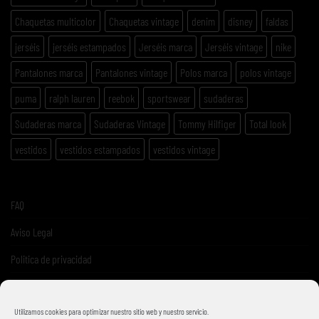
Chaquetas multicolor
Chaquetas vintage
denim
disney
faldas
jerséis
jerséis estampados
Jerséis marca
Jerséis vintage
nike
Pantalones marca
Pantalones vintage
Polos marca
polos vintage
puma
ralph lauren
reebok
sportswear
sudaderas
Sudaderas marca
Sudaderas Vintage
Tommy Hilfiger
Total look
vestidos
vestidos estampados
vestidos vintage
FAQ
Aviso Legal
Politica de privacidad
Términos y condiciones de venta
Utilizamos cookies para optimizar nuestro sitio web y nuestro servicio.