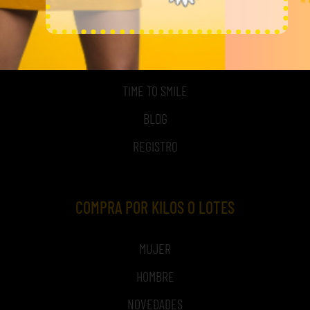
MI CUENTA
ACCESO A MI CUENTA
NOSOTROS
TIME TO SMILE
BLOG
REGISTRO
COMPRA POR KILOS O LOTES
MUJER
HOMBRE
NOVEDADES