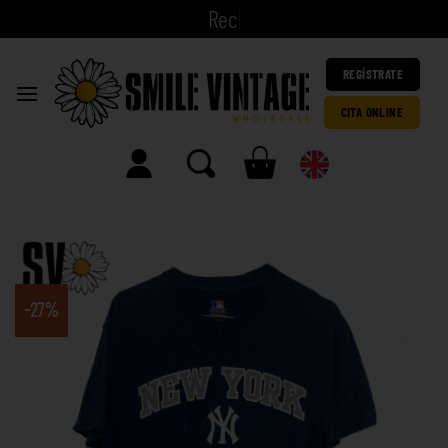
|
REGÍSTRATE
CITA ONLINE
-27%