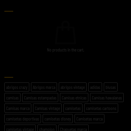
CARRITO
No products in the cart.
ETIQUETAS
abrigos crazy
Abrigos marca
abrigos vintage
adidas
blusas
camisas
Camisas estampadas
Camisas etnicas
Camisas hawaianas
Camisas marca
Camisas vintage
camisetas
camisetas cartoons
camisetas deportivas
camisetas disney
Camisetas marca
camisetas vintage
champion
Chaquetas marca