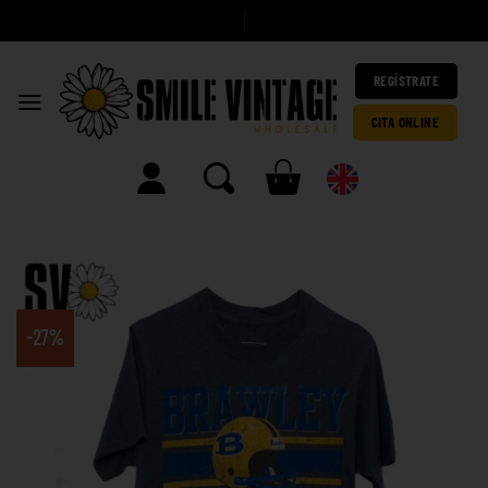
A
h
|
REGÍSTRATE
CITA ONLINE
-27%