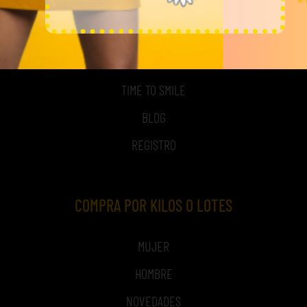
MI CUENTA
ACCESO A MI CUENTA
NOSOTROS
TIME TO SMILE
BLOG
REGISTRO
COMPRA POR KILOS O LOTES
MUJER
HOMBRE
NOVEDADES