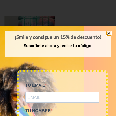
¡Smile y consigue un 15% de descuento!
Suscríbete ahora y recibe tu código.
PRIMAVERA-VERANO
TU EMAIL
Bala 45kg camisetas USA
Sports 16€/kg
720,00
€
(sin IVA)
TU NOMBRE