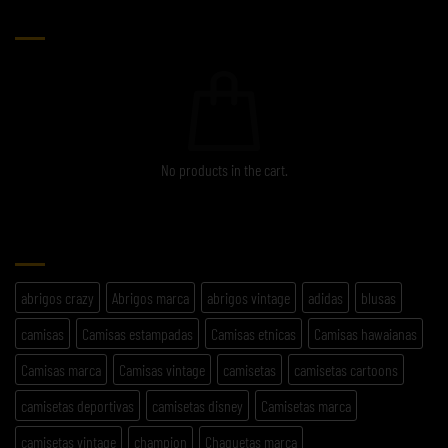
CARRITO
No products in the cart.
ETIQUETAS
abrigos crazy
Abrigos marca
abrigos vintage
adidas
blusas
camisas
Camisas estampadas
Camisas etnicas
Camisas hawaianas
Camisas marca
Camisas vintage
camisetas
camisetas cartoons
camisetas deportivas
camisetas disney
Camisetas marca
camisetas vintage
champion
Chaquetas marca