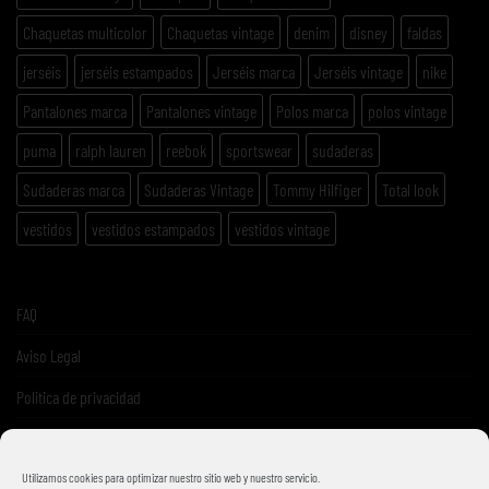
Chaquetas multicolor
Chaquetas vintage
denim
disney
faldas
jerséis
jerséis estampados
Jerséis marca
Jerséis vintage
nike
Pantalones marca
Pantalones vintage
Polos marca
polos vintage
puma
ralph lauren
reebok
sportswear
sudaderas
Sudaderas marca
Sudaderas Vintage
Tommy Hilfiger
Total look
vestidos
vestidos estampados
vestidos vintage
FAQ
Aviso Legal
Politica de privacidad
Términos y condiciones de venta
Utilizamos cookies para optimizar nuestro sitio web y nuestro servicio.