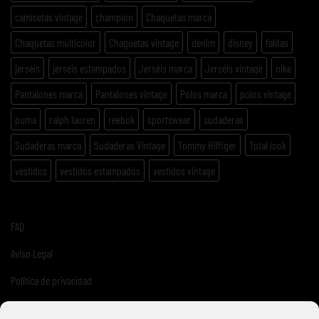
camisetas vintage
champion
Chaquetas marca
Chaquetas multicolor
Chaquetas vintage
denim
disney
faldas
jerséis
jerséis estampados
Jerséis marca
Jerséis vintage
nike
Pantalones marca
Pantalones vintage
Polos marca
polos vintage
puma
ralph lauren
reebok
sportswear
sudaderas
Sudaderas marca
Sudaderas Vintage
Tommy Hilfiger
Total look
vestidos
vestidos estampados
vestidos vintage
FAQ
Aviso Legal
Politica de privacidad
Términos y condiciones de venta