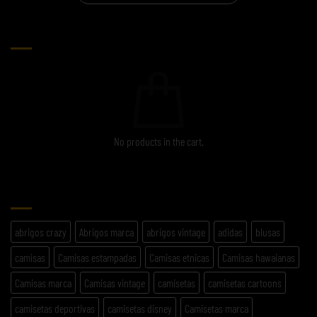
CARRITO
No products in the cart.
ETIQUETAS
abrigos crazy
Abrigos marca
abrigos vintage
adidas
blusas
camisas
Camisas estampadas
Camisas etnicas
Camisas hawaianas
Camisas marca
Camisas vintage
camisetas
camisetas cartoons
camisetas deportivas
camisetas disney
Camisetas marca