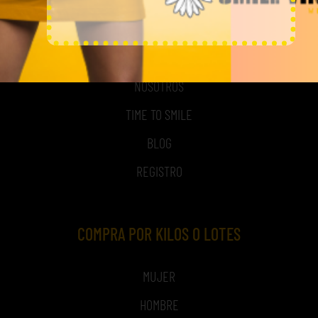
MI CUENTA
ACCESO A MI CUENTA
NOSOTROS
TIME TO SMILE
BLOG
REGISTRO
COMPRA POR KILOS O LOTES
MUJER
HOMBRE