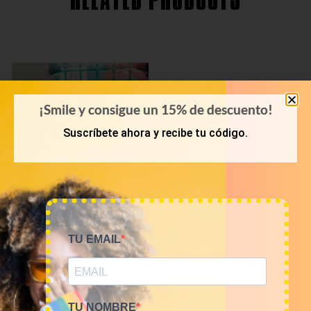
RELATED PRODUCTS
¡Smile y consigue un 15% de descuento!
Suscríbete ahora y recibe tu código.
TU EMAIL
PRIMAVERA-VERANO
Bala 45kg camisetas USA
Sports 16€/kg
720,00
€
(sin IVA)
TU NOMBRE