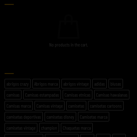
No products in the cart.
ETIQUETAS
abrigos crazy
Abrigos marca
abrigos vintage
adidas
blusas
camisas
Camisas estampadas
Camisas etnicas
Camisas hawaianas
Camisas marca
Camisas vintage
camisetas
camisetas cartoons
camisetas deportivas
camisetas disney
Camisetas marca
camisetas vintage
champion
Chaquetas marca