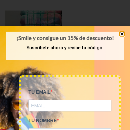
¡Smile y consigue un 15% de descuento!
Suscríbete ahora y recibe tu código.
PRIMAVERA-VERANO
Bala 45kg camisetas USA
TU EMAIL
Sports 16€/kg
720,00
€
(sin IVA)
TU NOMBRE