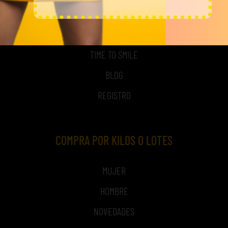
ACCESO A MI CUENTA
NOSOTROS
TIME TO SMILE
BLOG
REGISTRO
COMPRA POR KILOS O LOTES
MUJER
HOMBRE
NOVEDADES