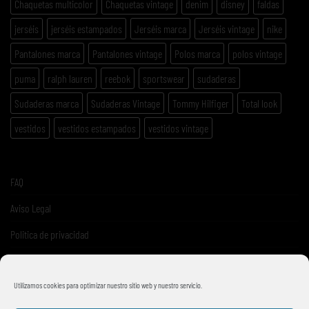
Chaquetas multicolor
Chaquetas vintage
denim
disney
faldas
jerséis
jerséis estampados
Jerséis marca
Jerséis vintage
nike
Pantalones marca
Pantalones vintage
Polos marca
polos vintage
puma
ralph lauren
reebok
sportswear
sudaderas
Sudaderas marca
Sudaderas Vintage
Tommy Hilfiger
Total look
vestidos
vestidos estampados
vestidos vintage
FAQ
Aviso Legal
Politica de privacidad
Términos y condiciones de venta
Utilizamos cookies para optimizar nuestro sitio web y nuestro servicio.