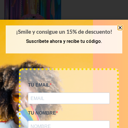
¡Smile y consigue un 15% de descuento!
Suscríbete ahora y recibe tu código.
KILOS
Mix camisetas Tie Dye
TU EMAIL
9€/Kg
45,00
€
–
180,00
€
(sin IVA)
TU NOMBRE