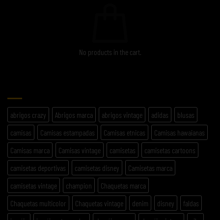
No products in the cart.
ETIQUETAS
abrigos crazy
Abrigos marca
abrigos vintage
adidas
blusas
camisas
Camisas estampadas
Camisas etnicas
Camisas hawaianas
Camisas marca
Camisas vintage
camisetas
camisetas cartoons
camisetas deportivas
camisetas disney
Camisetas marca
camisetas vintage
champion
Chaquetas marca
Chaquetas multicolor
Chaquetas vintage
denim
disney
faldas