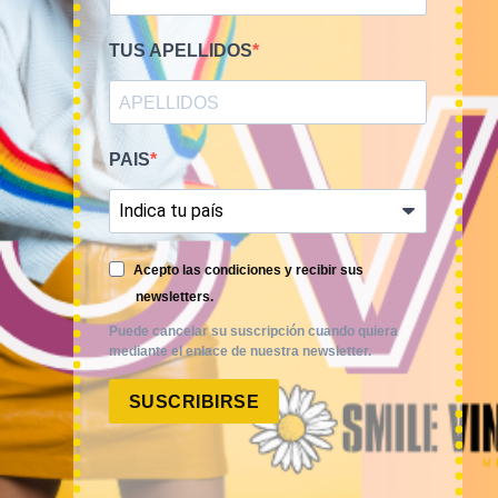
TUS APELLIDOS
PAIS
Smile Vintage es una empresa mayorista con una amplia
trayectoria internacional que cuenta con un equipo
experimentado y especializado en el sector de la moda.
Acepto las condiciones y recibir sus
newsletters.
Puede cancelar su suscripción cuando quiera
mediante el enlace de nuestra newsletter.
SUSCRIBIRSE
MI CUENTA
ACCESO A MI CUENTA