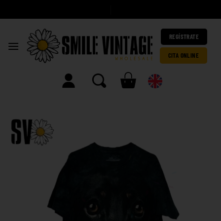
A
|
REGÍSTRATE
CITA ONLINE