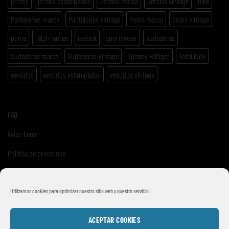
jerséis
jerséis estampados
Jerséis marca
Jerséis vintage
nike
Pantalones marca
Pantalones vintage
Polos marca
polos vintage
puma
ralph lauren
reebok
sportswear
sudaderas
Sudaderas marca
Sudaderas Vintage
Tommy Hilfiger
Total look
vestidos
vestidos estampados
vestidos vintage
FAQ
Aviso Legal
Politica de privacidad
Términos y condiciones de venta
Utilizamos cookies para optimizar nuestro sitio web y nuestro servicio.
ACEPTAR COOKIES