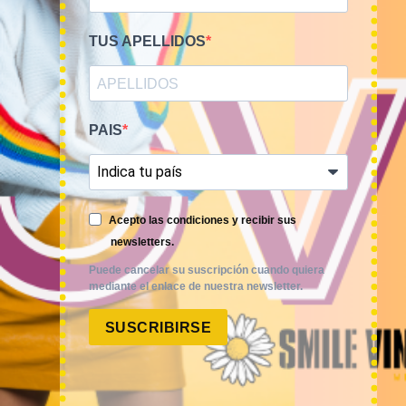
TUS APELLIDOS
PAIS
Smile Vintage es una empresa mayorista con una amplia
trayectoria internacional que cuenta con un equipo
experimentado y especializado en el sector de la moda.
Acepto las condiciones y recibir sus
newsletters.
Puede cancelar su suscripción cuando quiera
mediante el enlace de nuestra newsletter.
SUSCRIBIRSE
MI CUENTA
ACCESO A MI CUENTA