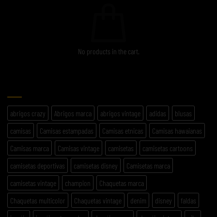
No products in the cart.
ETIQUETAS
abrigos crazy
Abrigos marca
abrigos vintage
adidas
blusas
camisas
Camisas estampadas
Camisas etnicas
Camisas hawaianas
Camisas marca
Camisas vintage
camisetas
camisetas cartoons
camisetas deportivas
camisetas disney
Camisetas marca
camisetas vintage
champion
Chaquetas marca
Chaquetas multicolor
Chaquetas vintage
denim
disney
faldas