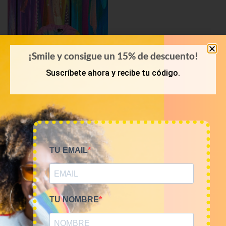
¡Smile y consigue un 15% de descuento!
Suscríbete ahora y recibe tu código.
KILOS
Mix camisetas Tie Dye
TU EMAIL
9€/Kg
45,00
€
–
180,00
€
(sin IVA)
TU NOMBRE