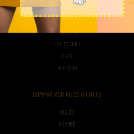
MI CUENTA
ACCESO A MI CUENTA
NOSOTROS
TIME TO SMILE
BLOG
REGISTRO
COMPRA POR KILOS O LOTES
MUJER
HOMBRE