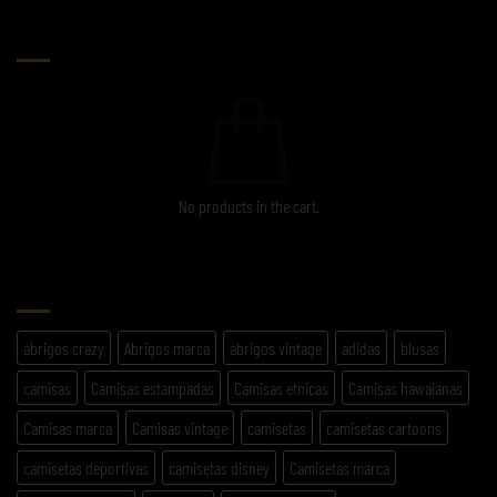
CARRITO
No products in the cart.
ETIQUETAS
abrigos crazy
Abrigos marca
abrigos vintage
adidas
blusas
camisas
Camisas estampadas
Camisas etnicas
Camisas hawaianas
Camisas marca
Camisas vintage
camisetas
camisetas cartoons
camisetas deportivas
camisetas disney
Camisetas marca