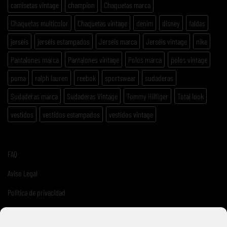
camisetas vintage
champion
Chaquetas marca
Chaquetas multicolor
Chaquetas vintage
denim
disney
faldas
jerséis
jerséis estampados
Jerséis marca
Jerséis vintage
nike
Pantalones marca
Pantalones vintage
Polos marca
polos vintage
puma
ralph lauren
reebok
sportswear
sudaderas
Sudaderas marca
Sudaderas Vintage
Tommy Hilfiger
Total look
vestidos
vestidos estampados
vestidos vintage
FAQ
Aviso Legal
Politica de privacidad
Términos y condiciones de venta