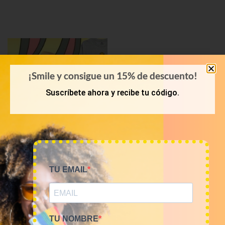
¡Smile y consigue un 15% de descuento!
Suscríbete ahora y recibe tu código.
KILOS
TU EMAIL
Mix camisetas Cartoons
9€/Kg
45,00
€
–
180,00
€
(sin IVA)
TU NOMBRE