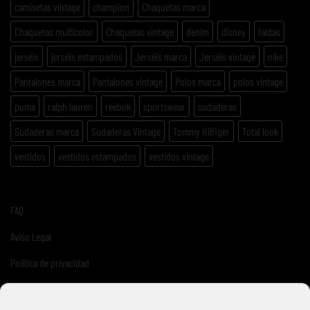
camisetas vintage
champion
Chaquetas marca
Chaquetas multicolor
Chaquetas vintage
denim
disney
faldas
jerséis
jerséis estampados
Jerséis marca
Jerséis vintage
nike
Pantalones marca
Pantalones vintage
Polos marca
polos vintage
puma
ralph lauren
reebok
sportswear
sudaderas
Sudaderas marca
Sudaderas Vintage
Tommy Hilfiger
Total look
vestidos
vestidos estampados
vestidos vintage
FAQ
Aviso Legal
Politica de privacidad
Términos y condiciones de venta