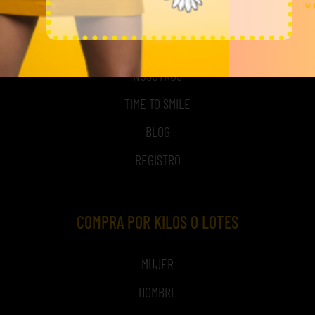
MI CUENTA
ACCESO A MI CUENTA
NOSOTROS
TIME TO SMILE
BLOG
REGISTRO
COMPRA POR KILOS O LOTES
MUJER
HOMBRE