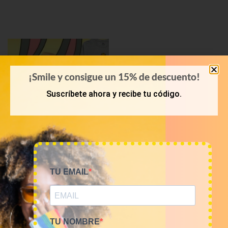
¡Smile y consigue un 15% de descuento!
Suscríbete ahora y recibe tu código.
KILOS
TU EMAIL
Mix camisetas Cartoons
9€/Kg
45,00
€
–
180,00
€
(sin IVA)
TU NOMBRE