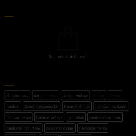
CARRITO
No products in the cart.
ETIQUETAS
abrigos crazy
Abrigos marca
abrigos vintage
adidas
blusas
camisas
Camisas estampadas
Camisas etnicas
Camisas hawaianas
Camisas marca
Camisas vintage
camisetas
camisetas cartoons
camisetas deportivas
camisetas disney
Camisetas marca