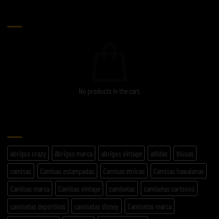
CARRITO
No products in the cart.
ETIQUETAS
abrigos crazy
Abrigos marca
abrigos vintage
adidas
blusas
camisas
Camisas estampadas
Camisas etnicas
Camisas hawaianas
Camisas marca
Camisas vintage
camisetas
camisetas cartoons
camisetas deportivas
camisetas disney
Camisetas marca