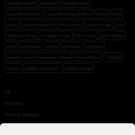
camisetas vintage
champion
Chaquetas marca
Chaquetas multicolor
Chaquetas vintage
denim
disney
faldas
jerséis
jerséis estampados
Jerséis marca
Jerséis vintage
nike
Pantalones marca
Pantalones vintage
Polos marca
polos vintage
puma
ralph lauren
reebok
sportswear
sudaderas
Sudaderas marca
Sudaderas Vintage
Tommy Hilfiger
Total look
vestidos
vestidos estampados
vestidos vintage
FAQ
Aviso Legal
Politica de privacidad
Términos y condiciones de venta