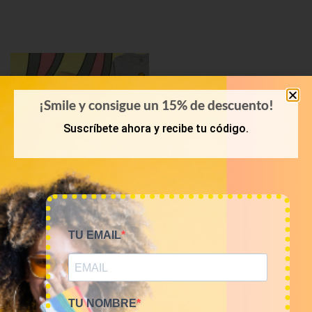
¡Smile y consigue un 15% de descuento!
Suscríbete ahora y recibe tu código.
KILOS
TU EMAIL
Mix camisetas Cartoons
9€/Kg
45,00
€
–
180,00
€
(sin IVA)
TU NOMBRE