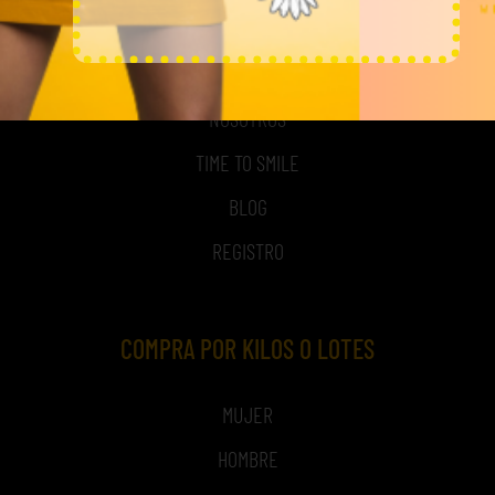
MI CUENTA
ACCESO A MI CUENTA
NOSOTROS
TIME TO SMILE
BLOG
REGISTRO
COMPRA POR KILOS O LOTES
MUJER
HOMBRE