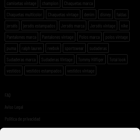
camisetas vintage
champion
Chaquetas marca
Chaquetas multicolor
Chaquetas vintage
denim
disney
faldas
jerséis
jerséis estampados
Jerséis marca
Jerséis vintage
nike
Pantalones marca
Pantalones vintage
Polos marca
polos vintage
puma
ralph lauren
reebok
sportswear
sudaderas
Sudaderas marca
Sudaderas Vintage
Tommy Hilfiger
Total look
vestidos
vestidos estampados
vestidos vintage
FAQ
Aviso Legal
Politica de privacidad
Términos y condiciones de venta