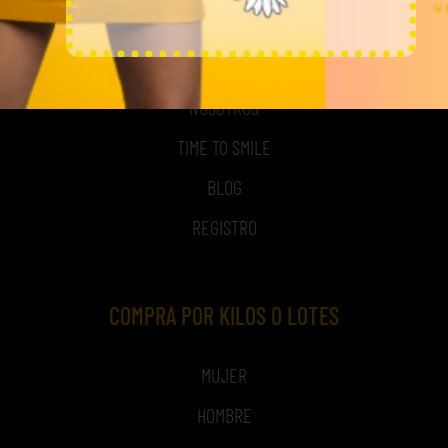
MI CUENTA
ACCESO A MI CUENTA
NOSOTROS
TIME TO SMILE
BLOG
REGISTRO
COMPRA POR KILOS O LOTES
MUJER
HOMBRE