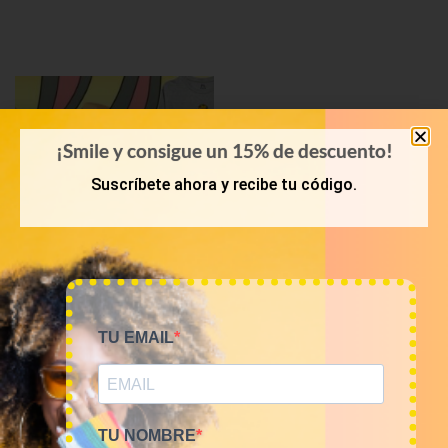
¡Smile y consigue un 15% de descuento!
Suscríbete ahora y recibe tu código.
KILOS
TU EMAIL
Mix camisetas Cartoons
9€/Kg
45,00
€
–
180,00
€
(sin IVA)
TU NOMBRE