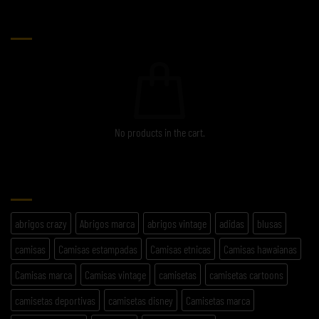
CARRITO
No products in the cart.
ETIQUETAS
abrigos crazy
Abrigos marca
abrigos vintage
adidas
blusas
camisas
Camisas estampadas
Camisas etnicas
Camisas hawaianas
Camisas marca
Camisas vintage
camisetas
camisetas cartoons
camisetas deportivas
camisetas disney
Camisetas marca