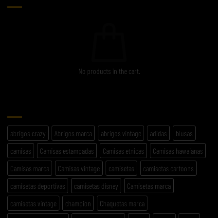
No products in the cart.
ETIQUETAS
abrigos crazy
Abrigos marca
abrigos vintage
adidas
blusas
camisas
Camisas estampadas
Camisas etnicas
Camisas hawaianas
Camisas marca
Camisas vintage
camisetas
camisetas cartoons
camisetas deportivas
camisetas disney
Camisetas marca
camisetas vintage
champion
Chaquetas marca