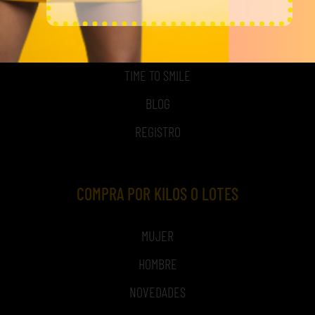
ACCESO A MI CUENTA
NOSOTROS
TIME TO SMILE
BLOG
REGISTRO
COMPRA POR KILOS O LOTES
MUJER
HOMBRE
NOVEDADES