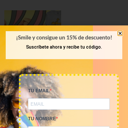
¡Smile y consigue un 15% de descuento!
Suscríbete ahora y recibe tu código.
KILOS
Mix camisetas Cartoons
TU EMAIL
9€/Kg
45,00
€
–
180,00
€
(sin IVA)
TU NOMBRE