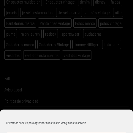
Chaquetas multicolor
Chaquetas vintage
denim
disney
faldas
jerséis
jerséis estampados
Jerséis marca
Jerséis vintage
nike
Pantalones marca
Pantalones vintage
Polos marca
polos vintage
puma
ralph lauren
reebok
sportswear
sudaderas
Sudaderas marca
Sudaderas Vintage
Tommy Hilfiger
Total look
vestidos
vestidos estampados
vestidos vintage
FAQ
Aviso Legal
Politica de privacidad
Términos y condiciones de venta
Utilizamos cookies para optimizar nuestro sitio web y nuestro servicio.