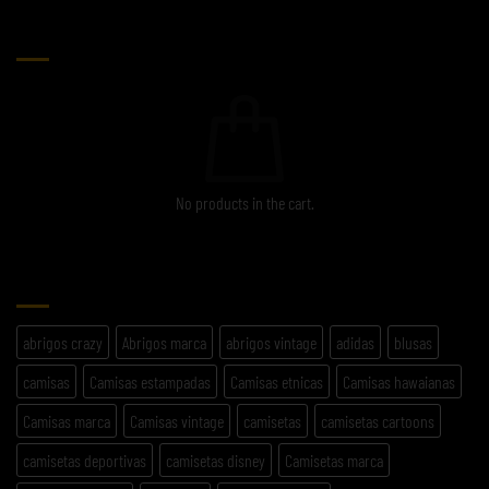
CARRITO
No products in the cart.
ETIQUETAS
abrigos crazy
Abrigos marca
abrigos vintage
adidas
blusas
camisas
Camisas estampadas
Camisas etnicas
Camisas hawaianas
Camisas marca
Camisas vintage
camisetas
camisetas cartoons
camisetas deportivas
camisetas disney
Camisetas marca