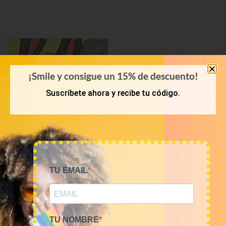
¡Smile y consigue un 15% de descuento!
Suscríbete ahora y recibe tu código.
KILOS
TU EMAIL
Mix camisetas Cartoons
9€/Kg
45,00
€
–
180,00
€
(sin IVA)
TU NOMBRE