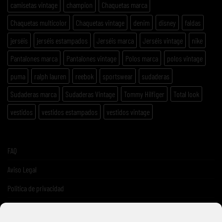
camisetas vintage
champion
Chaquetas marca
Chaquetas multicolor
Chaquetas vintage
denim
disney
faldas
jerséis
jerséis estampados
Jerséis marca
Jerséis vintage
nike
Pantalones marca
Pantalones vintage
Polos marca
polos vintage
puma
ralph lauren
reebok
sportswear
sudaderas
Sudaderas marca
Sudaderas Vintage
Tommy Hilfiger
Total look
vestidos
vestidos estampados
vestidos vintage
FAQ
Aviso Legal
Politica de privacidad
Términos y condiciones de venta