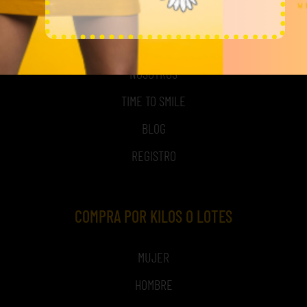
MI CUENTA
ACCESO A MI CUENTA
NOSOTROS
TIME TO SMILE
BLOG
REGISTRO
COMPRA POR KILOS O LOTES
MUJER
HOMBRE