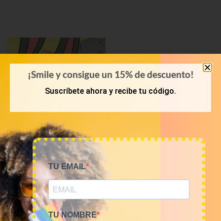
¡Smile y consigue un 15% de descuento!
Suscríbete ahora y recibe tu código.
KILOS
TU EMAIL
Mix camisetas Cartoons
9€/Kg
45,00
€
–
180,00
€
(sin IVA)
TU NOMBRE