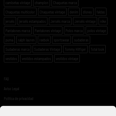
camisetas vintage
champion
Chaquetas marca
Chaquetas multicolor
Chaquetas vintage
denim
disney
faldas
jerséis
jerséis estampados
Jerséis marca
Jerséis vintage
nike
Pantalones marca
Pantalones vintage
Polos marca
polos vintage
puma
ralph lauren
reebok
sportswear
sudaderas
Sudaderas marca
Sudaderas Vintage
Tommy Hilfiger
Total look
vestidos
vestidos estampados
vestidos vintage
FAQ
Aviso Legal
Politica de privacidad
Términos y condiciones de venta