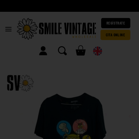
A
h
|
REGÍSTRATE
CITA ONLINE