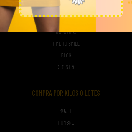
MI CUENTA
ACCESO A MI CUENTA
NOSOTROS
TIME TO SMILE
BLOG
REGISTRO
COMPRA POR KILOS O LOTES
MUJER
HOMBRE