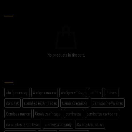
CARRITO
No products in the cart.
ETIQUETAS
abrigos crazy
Abrigos marca
abrigos vintage
adidas
blusas
camisas
Camisas estampadas
Camisas etnicas
Camisas hawaianas
Camisas marca
Camisas vintage
camisetas
camisetas cartoons
camisetas deportivas
camisetas disney
Camisetas marca