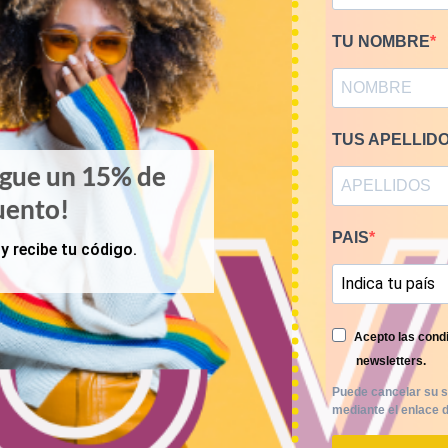
TU NOMBRE
TUS APELLID
igue un 15% de
uento!
PAIS
y recibe tu código.
Acepto las condi
newsletters.
Puede cancelar su s
mediante el enlace d
KILOS
PRIMAVERA-VERANO
e camisas franela 12€/kg
Mix blusas vintage 9