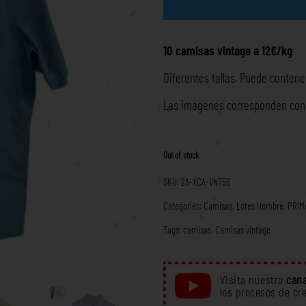
10 camisas vintage a 12€/kg
Diferentes tallas. Puede contener
Las imágenes corresponden con l
Out of stock
SKU:
2A-XCA-VNT56
Categories:
Camisas
,
Lotes Hombre
,
PRIM
Tags:
camisas
,
Camisas vintage
Visita nuestro
cana
los procesos de cr