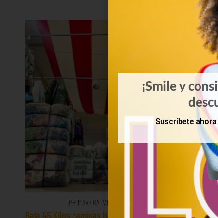
¡Smile y cons
desc
Suscríbete ahora 
PRIMAVERA-VERANO
Bala 45 Kilos camisas hawaianas 23€/kg
Mix d