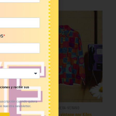
OS
ciones y recibir sus
uscripción cuando quiera
e nuestra newsletter.
PRIMAVERA-VERANO
€/Kg
Mix camisas vintage por Kilos