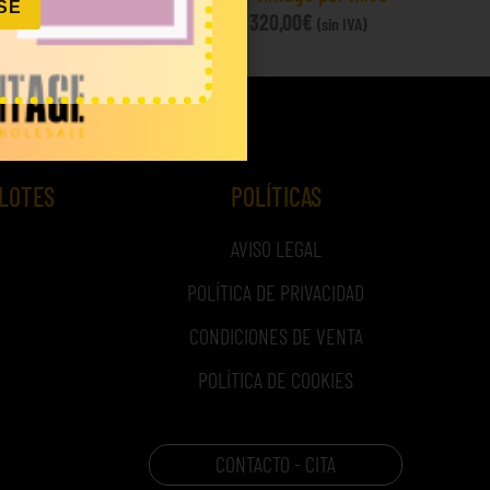
SE
80,00
€
–
320,00
€
IVA)
(sin IVA)
 LOTES
POLÍTICAS
AVISO LEGAL
POLÍTICA DE PRIVACIDAD
CONDICIONES DE VENTA
POLÍTICA DE COOKIES
CONTACTO - CITA