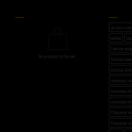
CARRITO
ETIQU
abrigos craz
adidas
blu
Camisas est
No products in the cart.
Camisas haw
Camisas vint
camisetas ca
camisetas di
camisetas vi
Chaquetas m
Chaquetas vi