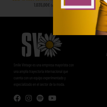
1.035,00
€
60
(sin IVA)
Smile Vintage es una empresa mayorista con
una amplia trayectoria internacional que
cuenta con un equipo experimentado y
especializado en el sector de la moda.