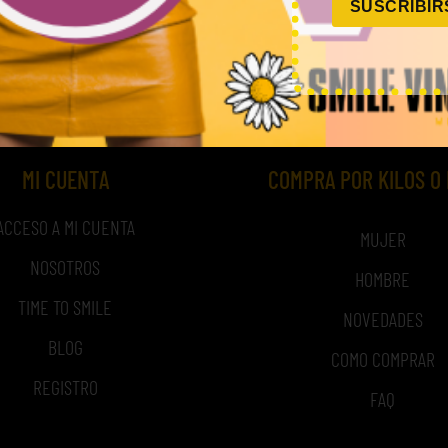
SUSCRIBIR
,00
€
–
240,00
€
45,00
€
–
180,00
€
(sin IVA)
(sin 
MI CUENTA
COMPRA POR KILOS O
ACCESO A MI CUENTA
MUJER
NOSOTROS
HOMBRE
TIME TO SMILE
NOVEDADES
BLOG
COMO COMPRAR
REGISTRO
FAQ