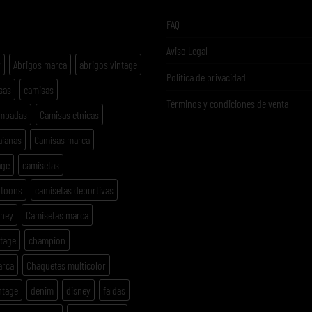
ETAS
FAQ
Aviso Legal
y
Abrigos marca
abrigos vintage
Politica de privacidad
sas
camisas
Términos y condiciones de venta
ampadas
Camisas etnicas
aianas
Camisas marca
age
camisetas
rtoons
camisetas deportivas
sney
Camisetas marca
ntage
champion
arca
Chaquetas multicolor
ntage
denim
disney
faldas