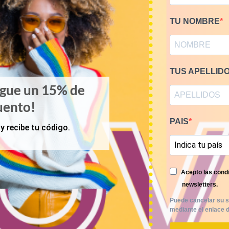
TU NOMBRE
TUS APELLID
igue un 15% de
uento!
PAIS
y recibe tu código.
Acepto las condi
newsletters.
Puede cancelar su s
mediante el enlace d
KILOS
PRIMAVERA-VERANO
e camisas franela 12€/kg
Mix blusas vintage 9