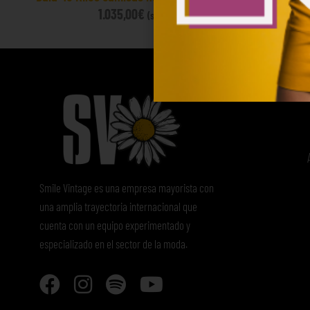
1.035,00
€
60
(sin IVA)
Smile Vintage es una empresa mayorista con
una amplia trayectoria internacional que
cuenta con un equipo experimentado y
especializado en el sector de la moda.