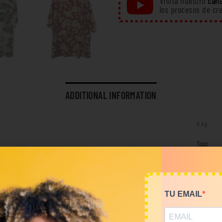
Visita nuestro
cana
los procesos de cr
ADDITIONAL INFORMATION
6 kg
Tops
RELATED PRODUCTS
TU EMAIL