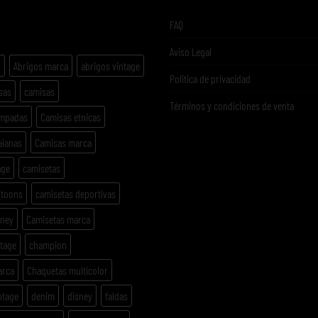
ETAS
FAQ
Aviso Legal
y
Abrigos marca
abrigos vintage
Politica de privacidad
sas
camisas
Términos y condiciones de venta
ampadas
Camisas etnicas
aianas
Camisas marca
age
camisetas
rtoons
camisetas deportivas
sney
Camisetas marca
ntage
champion
arca
Chaquetas multicolor
ntage
denim
disney
faldas