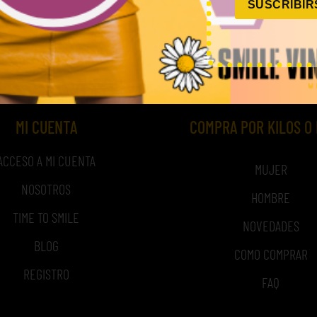
SUSCRIBIR
,00
€
–
240,00
€
45,00
€
–
180,00
€
(sin IVA)
(sin 
MI CUENTA
COMPRA POR KILOS O
ACCESO A MI CUENTA
MUJER
NOSOTROS
HOMBRE
TIME TO SMILE
NOVEDADES
BLOG
COMO COMPRAR
REGISTRO
FAQ