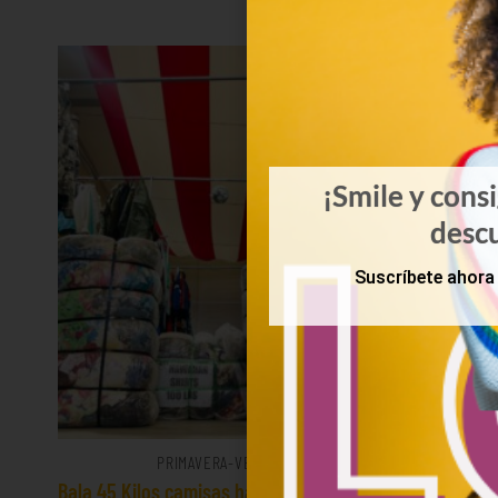
¡Smile y cons
desc
Suscríbete ahora 
PRIMAVERA-VERANO
Bala 45 Kilos camisas hawaianas 23€/kg
Mix d