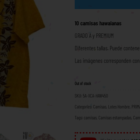
10 camisas hawaianas
GRADO A y PREMIUM
Diferentes tallas. Puede contene
Las imágenes corresponden con l
Out of stock
SKU:
5A-XCA-HAW450
Categories:
Camisas
,
Lotes Hombre
,
PRIM
Tags:
camisas
,
Camisas estampadas
,
Cam