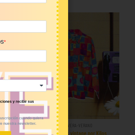
OS
ciones y recibir sus
uscripción cuando quiera
e nuestra newsletter.
PRIMAVERA-VERANO
€/Kg
Mix camisas vintage por Kilos