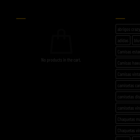
CARRITO
ETIQU
abrigos craz
adidas
blu
Camisas est
No products in the cart.
Camisas haw
Camisas vint
camisetas ca
camisetas di
camisetas vi
Chaquetas m
Chaquetas vi