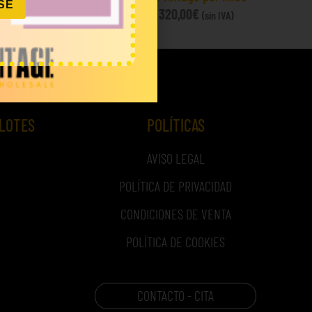
SE
80,00
€
–
320,00
€
IVA)
(sin IVA)
 LOTES
POLÍTICAS
AVISO LEGAL
POLÍTICA DE PRIVACIDAD
CONDICIONES DE VENTA
POLÍTICA DE COOKIES
CONTACTO - CITA