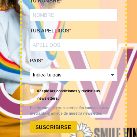
TU NOMBRE
TUS APELLIDOS
PAIS
Smile Vintage es una empresa mayorista con una amplia
Acepto las condiciones y recibir sus
trayectoria internacional que cuenta con un equipo
newsletters.
experimentado y especializado en el sector de la moda.
Puede cancelar su suscripción cuando quiera
mediante el enlace de nuestra newsletter.
SUSCRIBIRSE