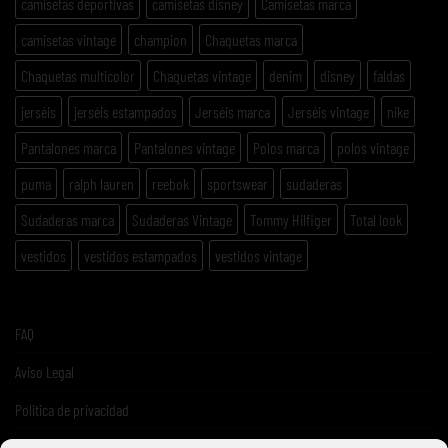
camisetas deportivas
camisetas disney
Camisetas marca
camisetas vintage
champion
Chaquetas marca
Chaquetas multicolor
Chaquetas vintage
denim
disney
faldas
jerséis
jerséis estampados
Jerséis marca
Jerséis vintage
nike
Pantalones marca
Pantalones vintage
Polos marca
polos vintage
puma
ralph lauren
reebok
sportswear
sudaderas
Sudaderas marca
Sudaderas Vintage
Tommy Hilfiger
Total look
vestidos
vestidos estampados
vestidos vintage
FAQ
Aviso Legal
Politica de privacidad
Términos y condiciones de venta