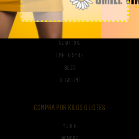
MI CUENTA
ACCESO A MI CUENTA
NOSOTROS
TIME TO SMILE
BLOG
REGISTRO
COMPRA POR KILOS O LOTES
MUJER
HOMBRE