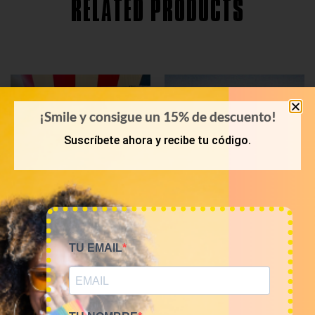
RELATED PRODUCTS
¡Smile y consigue un 15% de descuento!
Suscríbete ahora y recibe tu código.
TU EMAIL
PRIMAVERA-VERANO
KILOS
Bala 45 Kilos camisas
Mix de camisas franela
hawaianas 23€/kg
12€/kg
1.035,00
€
60,00
€
–
240,00
€
(sin IVA)
(sin IVA)