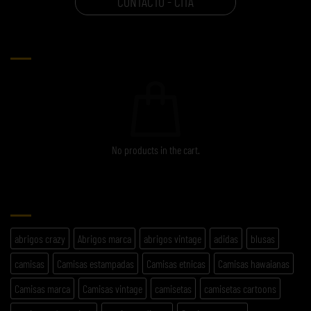
CONTACTO - CITA
CARRITO
No products in the cart.
ETIQUETAS
abrigos crazy
Abrigos marca
abrigos vintage
adidas
blusas
camisas
Camisas estampadas
Camisas etnicas
Camisas hawaianas
Camisas marca
Camisas vintage
camisetas
camisetas cartoons