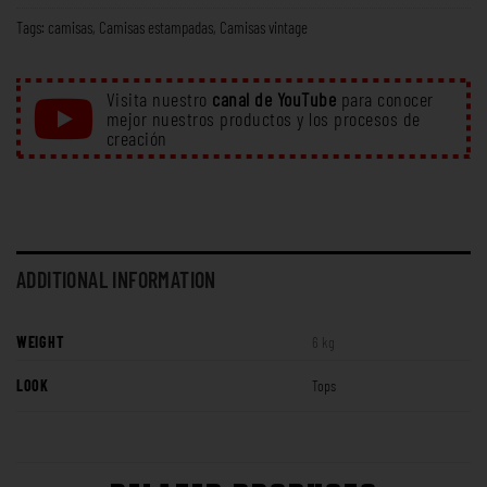
Tags:
camisas
,
Camisas estampadas
,
Camisas vintage
Visita nuestro
canal de YouTube
para conocer
mejor nuestros productos y los procesos de
creación
ADDITIONAL INFORMATION
WEIGHT
6 kg
LOOK
Tops