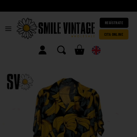
A
h
|
REGÍSTRATE
CITA ONLINE