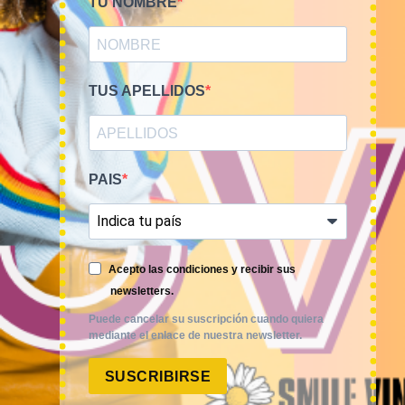
TU NOMBRE
TUS APELLIDOS
PAIS
Smile Vintage es una empresa mayorista con una amplia
Acepto las condiciones y recibir sus
trayectoria internacional que cuenta con un equipo
newsletters.
experimentado y especializado en el sector de la moda.
Puede cancelar su suscripción cuando quiera
mediante el enlace de nuestra newsletter.
SUSCRIBIRSE