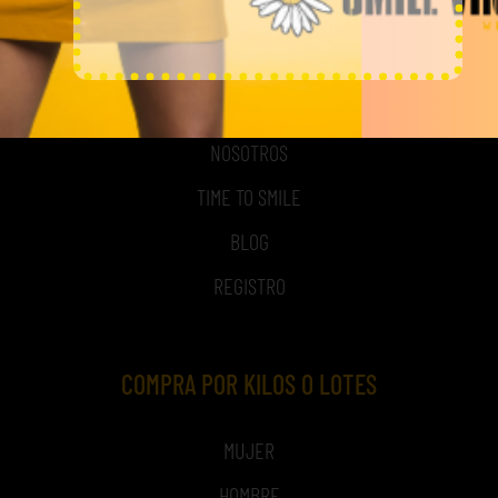
MI CUENTA
ACCESO A MI CUENTA
NOSOTROS
TIME TO SMILE
BLOG
REGISTRO
COMPRA POR KILOS O LOTES
MUJER
HOMBRE