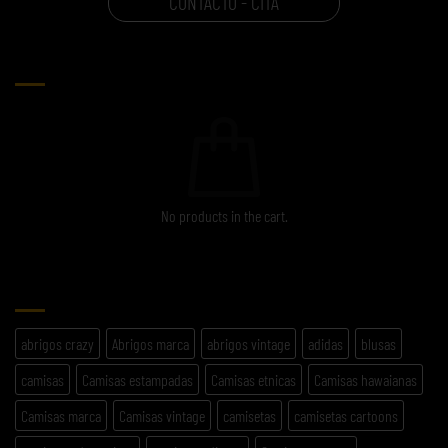
CONTACTO - CITA
CARRITO
No products in the cart.
ETIQUETAS
abrigos crazy
Abrigos marca
abrigos vintage
adidas
blusas
camisas
Camisas estampadas
Camisas etnicas
Camisas hawaianas
Camisas marca
Camisas vintage
camisetas
camisetas cartoons