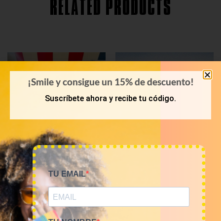
RELATED PRODUCTS
¡Smile y consigue un 15% de descuento!
Suscríbete ahora y recibe tu código.
TU EMAIL
PRIMAVERA-VERANO
KILOS
Bala 45 Kilos camisas
Mix de camisas franela
hawaianas 23€/kg
12€/kg
1.035,00
€
60,00
€
–
240,00
€
(sin IVA)
(sin IVA)