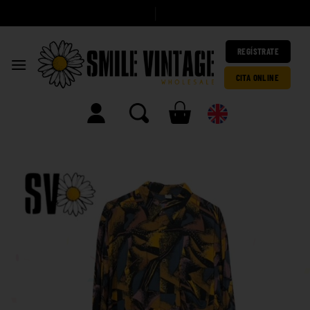
A
h
|
REGÍSTRATE
CITA ONLINE