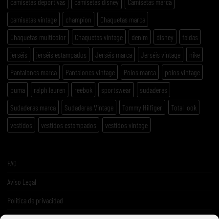
camisetas deportivas
camisetas disney
Camisetas marca
camisetas vintage
champion
Chaquetas marca
Chaquetas multicolor
Chaquetas vintage
denim
disney
faldas
jerséis
jerséis estampados
Jerséis marca
Jerséis vintage
nike
Pantalones marca
Pantalones vintage
Polos marca
polos vintage
puma
ralph lauren
reebok
sportswear
sudaderas
Sudaderas marca
Sudaderas Vintage
Tommy Hilfiger
Total look
vestidos
vestidos estampados
vestidos vintage
FAQ
Aviso Legal
Politica de privacidad
Términos y condiciones de venta