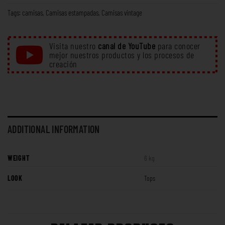
Tags:
camisas
,
Camisas estampadas
,
Camisas vintage
Visita nuestro
canal de YouTube
para conocer
mejor nuestros productos y los procesos de
creación
ADDITIONAL INFORMATION
WEIGHT
6 kg
LOOK
Tops