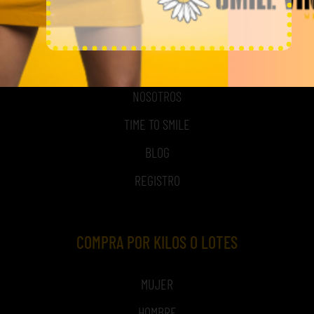
MI CUENTA
ACCESO A MI CUENTA
NOSOTROS
TIME TO SMILE
BLOG
REGISTRO
COMPRA POR KILOS O LOTES
MUJER
HOMBRE