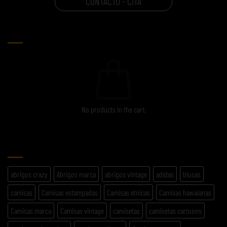
CONTACTO - CITA
CARRITO
No products in the cart.
ETIQUETAS
abrigos crazy
Abrigos marca
abrigos vintage
adidas
blusas
camisas
Camisas estampadas
Camisas etnicas
Camisas hawaianas
Camisas marca
Camisas vintage
camisetas
camisetas cartoons