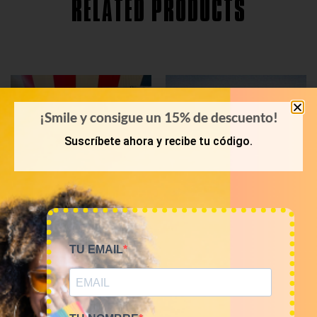
RELATED PRODUCTS
¡Smile y consigue un 15% de descuento!
Suscríbete ahora y recibe tu código.
TU EMAIL
PRIMAVERA-VERANO
KILOS
Bala 45 Kilos camisas
Mix de camisas franela
hawaianas 23€/kg
12€/kg
1.035,00
€
60,00
€
–
240,00
€
(sin IVA)
(sin IVA)