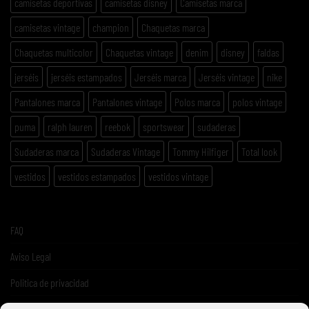
camisetas deportivas
camisetas disney
Camisetas marca
camisetas vintage
champion
Chaquetas marca
Chaquetas multicolor
Chaquetas vintage
denim
disney
faldas
jerséis
jerséis estampados
Jerséis marca
Jerséis vintage
nike
Pantalones marca
Pantalones vintage
Polos marca
polos vintage
puma
ralph lauren
reebok
sportswear
sudaderas
Sudaderas marca
Sudaderas Vintage
Tommy Hilfiger
Total look
vestidos
vestidos estampados
vestidos vintage
FAQ
Aviso Legal
Politica de privacidad
Términos y condiciones de venta