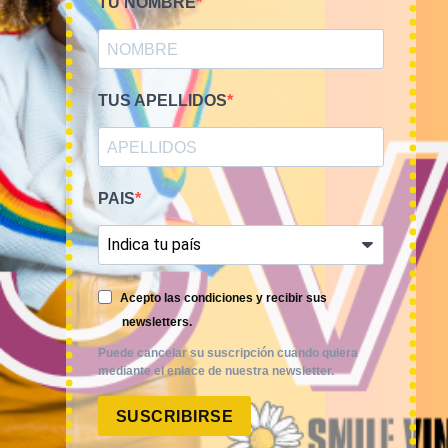
TU NOMBRE
TUS APELLIDOS
PAIS
Smile Vintage es una empresa mayorista con una amplia
Acepto las condiciones y recibir sus
trayectoria internacional que cuenta con un equipo
newsletters.
experimentado y especializado en el sector de la moda.
Puede cancelar su suscripción cuando quiera
mediante el enlace de nuestra newsletter.
SUSCRIBIRSE