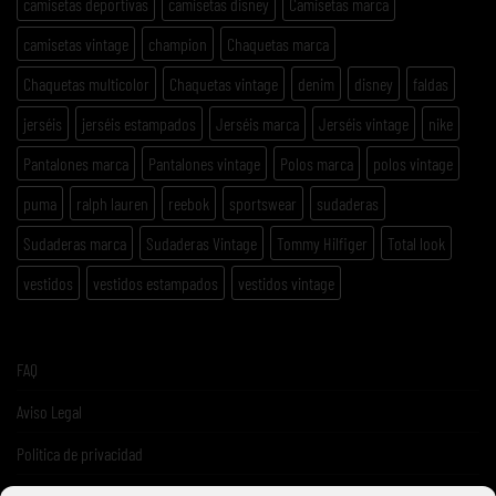
camisetas deportivas
camisetas disney
Camisetas marca
camisetas vintage
champion
Chaquetas marca
Chaquetas multicolor
Chaquetas vintage
denim
disney
faldas
jerséis
jerséis estampados
Jerséis marca
Jerséis vintage
nike
Pantalones marca
Pantalones vintage
Polos marca
polos vintage
puma
ralph lauren
reebok
sportswear
sudaderas
Sudaderas marca
Sudaderas Vintage
Tommy Hilfiger
Total look
vestidos
vestidos estampados
vestidos vintage
FAQ
Aviso Legal
Politica de privacidad
Términos y condiciones de venta