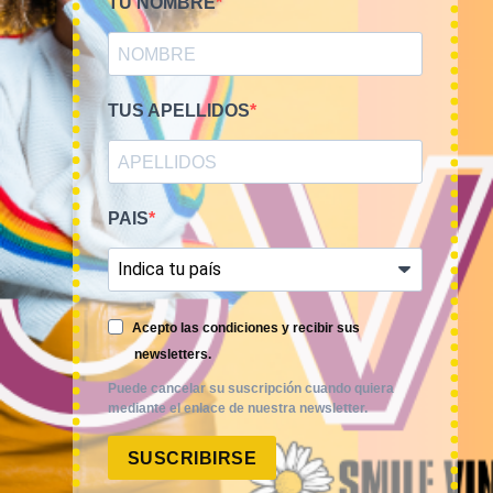
TU NOMBRE
TUS APELLIDOS
PAIS
Smile Vintage es una empresa mayorista con una amplia
Acepto las condiciones y recibir sus
trayectoria internacional que cuenta con un equipo
newsletters.
experimentado y especializado en el sector de la moda.
Puede cancelar su suscripción cuando quiera
mediante el enlace de nuestra newsletter.
SUSCRIBIRSE