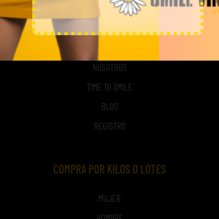
MI CUENTA
ACCESO A MI CUENTA
NOSOTROS
TIME TO SMILE
BLOG
REGISTRO
COMPRA POR KILOS O LOTES
MUJER
HOMBRE