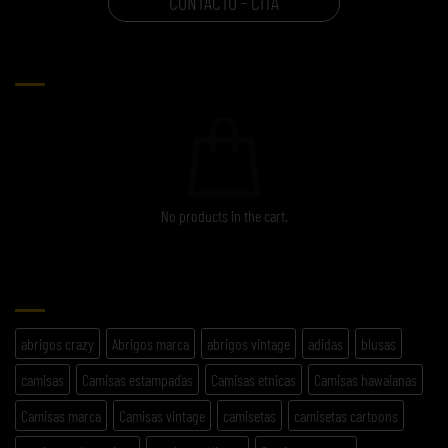
CONTACTO - CITA
CARRITO
No products in the cart.
ETIQUETAS
abrigos crazy
Abrigos marca
abrigos vintage
adidas
blusas
camisas
Camisas estampadas
Camisas etnicas
Camisas hawaianas
Camisas marca
Camisas vintage
camisetas
camisetas cartoons