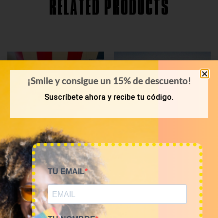
RELATED PRODUCTS
¡Smile y consigue un 15% de descuento!
Suscríbete ahora y recibe tu código.
TU EMAIL
PRIMAVERA-VERANO
KILOS
Bala 45 Kilos camisas
Mix de camisas franela
hawaianas 23€/kg
12€/kg
1.035,00
€
60,00
€
–
240,00
€
(sin IVA)
(sin IVA)