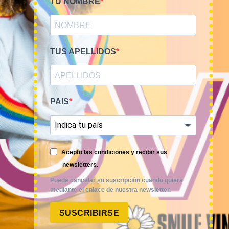
TU NOMBRE
TUS APELLIDOS
PAIS
Smile Vintage es una empresa mayorista con una amplia
Acepto las condiciones y recibir sus
trayectoria internacional que cuenta con un equipo
newsletters.
experimentado y especializado en el sector de la moda.
Puede cancelar su suscripción cuando quiera
mediante el enlace de nuestra newsletter.
SUSCRIBIRSE