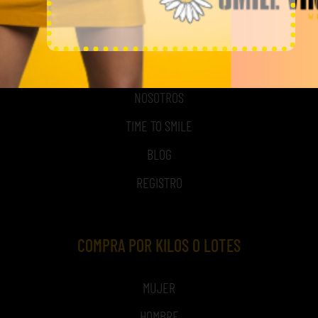
MI CUENTA
ACCESO A MI CUENTA
NOSOTROS
TIME TO SMILE
BLOG
REGISTRO
COMPRA POR KILOS O LOTES
MUJER
HOMBRE