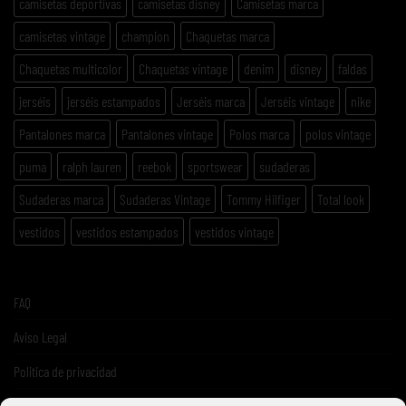
camisetas deportivas
camisetas disney
Camisetas marca
camisetas vintage
champion
Chaquetas marca
Chaquetas multicolor
Chaquetas vintage
denim
disney
faldas
jerséis
jerséis estampados
Jerséis marca
Jerséis vintage
nike
Pantalones marca
Pantalones vintage
Polos marca
polos vintage
puma
ralph lauren
reebok
sportswear
sudaderas
Sudaderas marca
Sudaderas Vintage
Tommy Hilfiger
Total look
vestidos
vestidos estampados
vestidos vintage
FAQ
Aviso Legal
Politica de privacidad
Términos y condiciones de venta