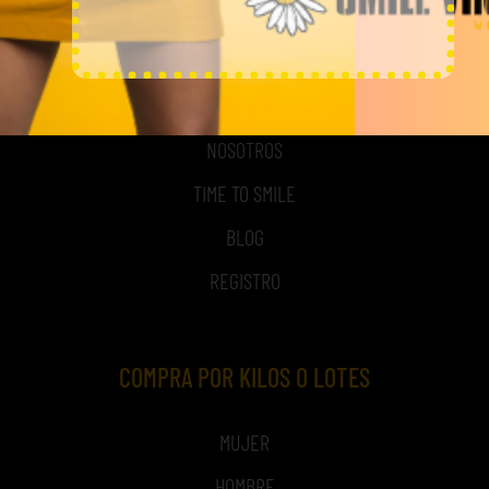
MI CUENTA
ACCESO A MI CUENTA
NOSOTROS
TIME TO SMILE
BLOG
REGISTRO
COMPRA POR KILOS O LOTES
MUJER
HOMBRE