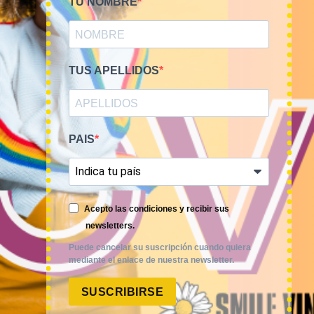
TU NOMBRE
TUS APELLIDOS
PAIS
Smile Vintage es una empresa mayorista con una amplia
Acepto las condiciones y recibir sus
trayectoria internacional que cuenta con un equipo
newsletters.
experimentado y especializado en el sector de la moda.
Puede cancelar su suscripción cuando quiera
mediante el enlace de nuestra newsletter.
SUSCRIBIRSE