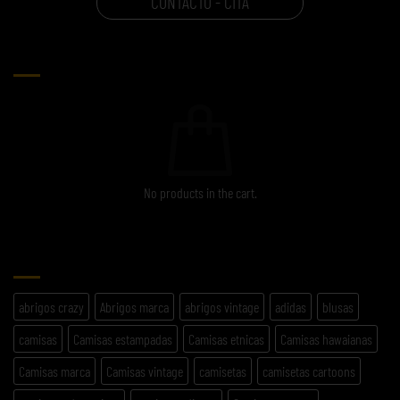
CONTACTO - CITA
CARRITO
No products in the cart.
ETIQUETAS
abrigos crazy
Abrigos marca
abrigos vintage
adidas
blusas
camisas
Camisas estampadas
Camisas etnicas
Camisas hawaianas
Camisas marca
Camisas vintage
camisetas
camisetas cartoons