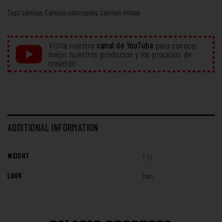
Tags:
camisas
,
Camisas estampadas
,
Camisas vintage
Visita nuestro
canal de YouTube
para conocer
mejor nuestros productos y los procesos de
creación
ADDITIONAL INFORMATION
WEIGHT
6 kg
LOOK
Tops