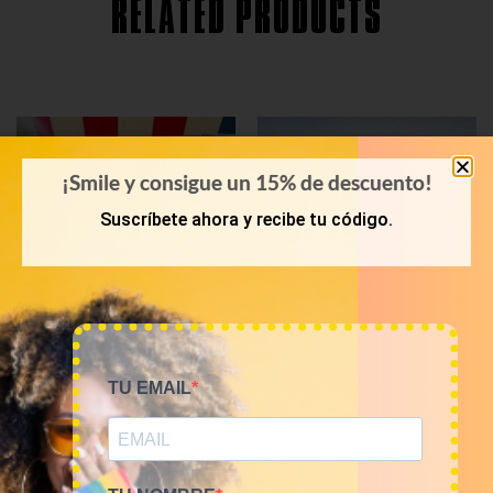
RELATED PRODUCTS
¡Smile y consigue un 15% de descuento!
Suscríbete ahora y recibe tu código.
TU EMAIL
PRIMAVERA-VERANO
KILOS
Bala 45 Kilos camisas
Mix de camisas franela
hawaianas 23€/kg
12€/kg
1.035,00
€
60,00
€
–
240,00
€
(sin IVA)
(sin IVA)