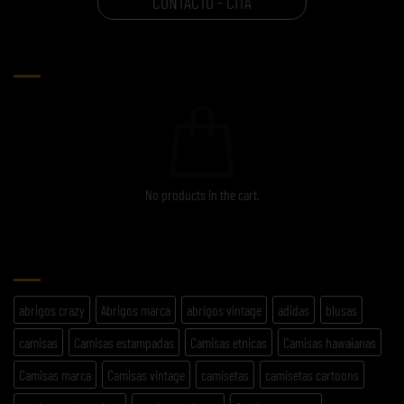
CONTACTO - CITA
CARRITO
No products in the cart.
ETIQUETAS
abrigos crazy
Abrigos marca
abrigos vintage
adidas
blusas
camisas
Camisas estampadas
Camisas etnicas
Camisas hawaianas
Camisas marca
Camisas vintage
camisetas
camisetas cartoons